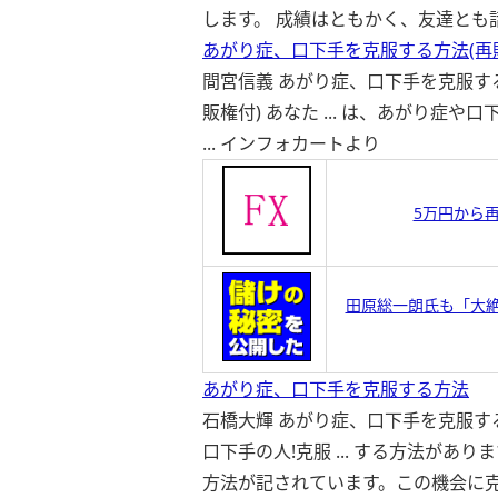
します。 成績はともかく、友達とも話
あがり症、口下手を克服する方法(再
間宮信義 あがり症、口下手を克服する
販権付) あなた ... は、あがり症
...
インフォカートより
5万円から
田原総一朗氏も「大
あがり症、口下手を克服する方法
石橋大輝 あがり症、口下手を克服す
口下手の人!克服 ... する方法があ
方法が記されています。この機会に克 .