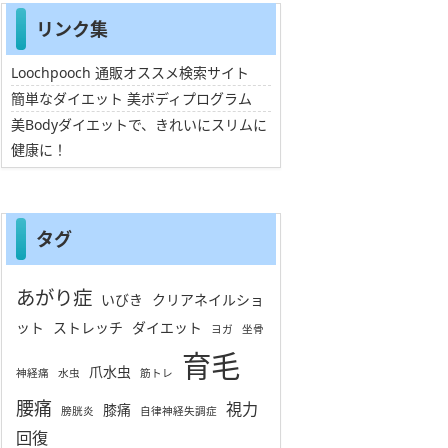
リンク集
Loochpooch 通販オススメ検索サイト
簡単なダイエット 美ボディプログラム
美Bodyダイエットで、きれいにスリムに
健康に！
タグ
あがり症
いびき
クリアネイルショ
ット
ストレッチ
ダイエット
ヨガ
坐骨
育毛
爪水虫
神経痛
水虫
筋トレ
腰痛
視力
膝痛
膀胱炎
自律神経失調症
回復