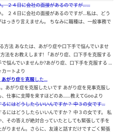
 ２４日に会社の面接があるのですが…...
。 ２４日に会社の面接があるのですが…私は、どう
がはっきり言えません。 ちなみに職種は、一般事務で
する方法 あなたは、あがり症や口下手で悩んでいませ
する方法をお教えします! 「あがり症、口下手を克服する
手で悩んでいませんか?あがり症、口下手を克服する ...
ォカートより
。
あがり症
を
克服
した...
。あがり症を克服したいです あがり症を見事克服し
、仕事に支障を来すほどのあ...…
教えてGooより
るにはどうしたらいいんですか？ 中３の女です...
るにはどうしたらいいんですか？ 中３の女です。 私
か、その答えが絶対合っていたとしても緊張して手を
上がりません。さらに、友達と話すだけですごく緊張