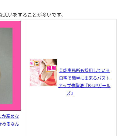
な思いをすることが多いです。
芸能事務所も採用している
自宅で簡単に出来るバスト
アップ豊胸法『B-UPガール
ズ』
しか産めな
産めるなん