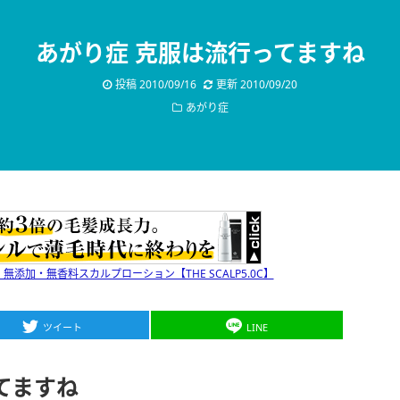
あがり症 克服は流行ってますね
投稿
2010/09/16
更新
2010/09/20
あがり症
添加・無香料スカルプローション【THE SCALP5.0C】
ツイート
LINE
てますね