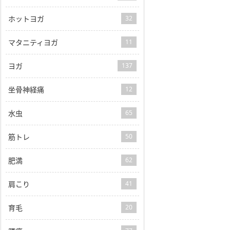
ホットヨガ
32
マタニティヨガ
11
ヨガ
137
坐骨神経痛
12
水虫
65
筋トレ
50
肥満
62
肩こり
41
育毛
20