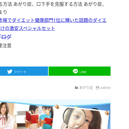
る方法 あがり症、口下手を克服する方法 あがり症、
より
市場でダイエット健康部門1位に輝いた話題のダイエ
おまけの激安スペシャルセット
ブログ
要注意
ツイート
LINE
あがり症
admin