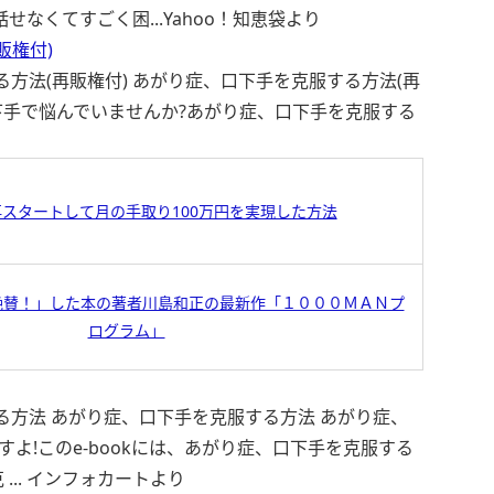
せなくてすごく困...
Yahoo！知恵袋より
販権付)
方法(再販権付) あがり症、口下手を克服する方法(再
や口下手で悩んでいませんか?あがり症、口下手を克服する
再スタートして月の手取り100万円を実現した方法
絶賛！」した本の著者川島和正の最新作「１０００ＭＡＮプ
ログラム」
る方法 あがり症、口下手を克服する方法 あがり症、
りますよ!このe-bookには、あがり症、口下手を克服する
..
インフォカートより