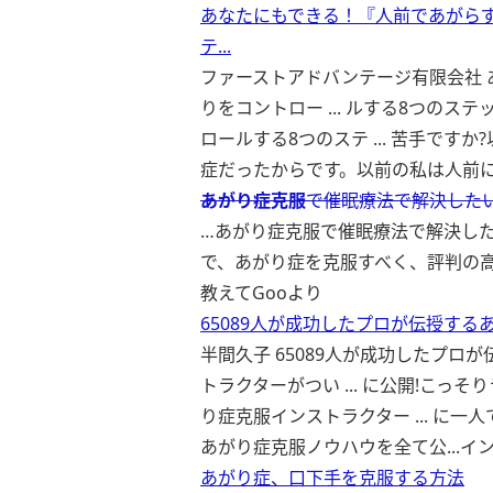
あなたにもできる！『人前であがら
テ...
ファーストアドバンテージ有限会社 
りをコントロー ... ルする8つのス
ロールする8つのステ ... 苦手で
症だったからです。以前の私は人前に.
あがり症克服
で催眠療法で解決したい
…あがり症克服で催眠療法で解決した
で、あがり症を克服すべく、評判の高い
教えてGooより
65089人が成功したプロが伝授する
半間久子 65089人が成功したプロ
トラクターがつい ... に公開!こっ
り症克服インストラクター ... に一
あがり症克服ノウハウを全て公...
イ
あがり症、口下手を克服する方法