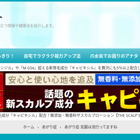
ト
立つ情報や健康法を紹介します。
っきり！
自宅でラクラク視力アップ法
爪水虫でお困りのアナタ
ル」や「M-034」超える新育毛成分『キャピキシル』を贅沢にも5％以上配合した『THE
成分「キャピキシル」配合！無添加・無香料ザスカルプローション【THE SCALP 5.
ホーム
›
あがり症
›
あがり症 克服は流行ってますね