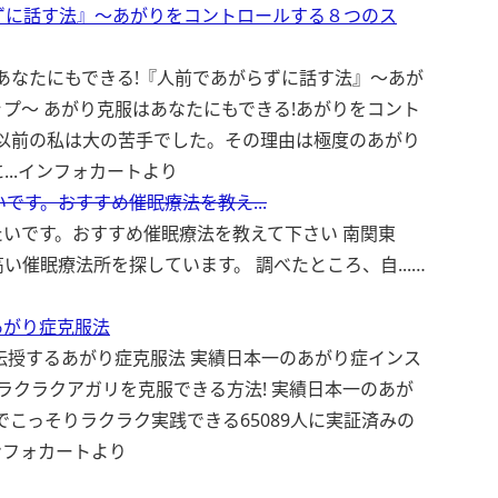
ずに話す法』〜あがりをコントロールする８つのス
あなたにもできる!『人前であがらずに話す法』〜あが
テップ〜 あがり克服はあなたにもできる!あがりをコント
すか?以前の私は大の苦手でした。その理由は極度のあがり
..
インフォカートより
です。おすすめ催眠療法を教え...
いです。おすすめ催眠療法を教えて下さい 南関東
催眠療法所を探しています。 調べたところ、自...…
あがり症克服法
が伝授するあがり症克服法 実績日本一のあがり症インス
そりラクラクアガリを克服できる方法! 実績日本一のあが
人でこっそりラクラク実践できる65089人に実証済みの
ンフォカートより