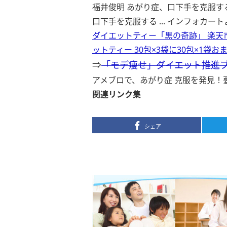
福井俊明 あがり症、口下手を克服す
口下手を克服する ...
インフォカート
ダイエットティー「黒の奇跡」 楽天
ットティー 30包×3袋に30包×1袋
⇒
「モデ痩せ」ダイエット推進
アメブロで、あがり症 克服を発見！
関連リンク集
シェア