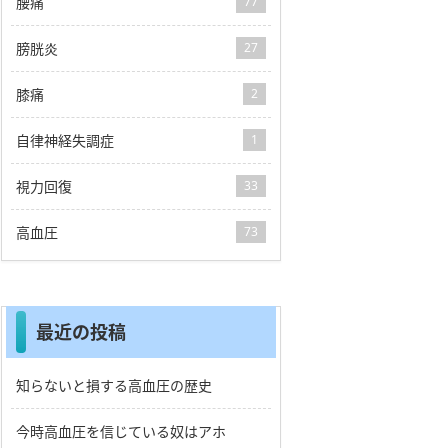
腰痛
77
膀胱炎
27
膝痛
2
自律神経失調症
1
視力回復
33
高血圧
73
最近の投稿
知らないと損する高血圧の歴史
今時高血圧を信じている奴はアホ