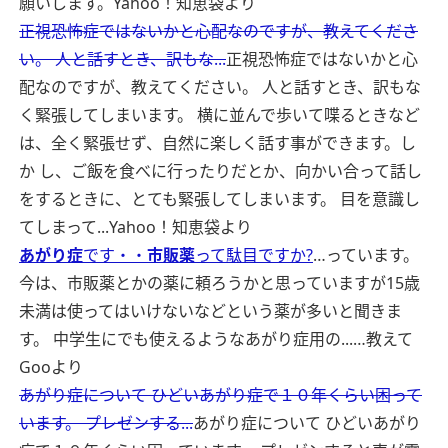
願いします。
Yahoo！知恵袋より
正視恐怖症ではないかと心配なのですが、教えてくださ
い。 人と話すとき、訳もな...
正視恐怖症ではないかと心
配なのですが、教えてください。 人と話すとき、訳もな
く緊張してしまいます。 横に並んで歩いて喋るときなど
は、全く緊張せず、自然に楽しく話す事ができます。し
か し、ご飯を食べに行ったりだとか、向かい合って話し
をするときに、とても緊張してしまいます。 目を意識し
てしまって...
Yahoo！知恵袋より
あがり症
です・・
市販薬
って駄目ですか?
…っています。
今は、市販薬とかの薬に頼ろうかと思っていますが15歳
未満は使ってはいけないなどという薬が多いと聞きま
す。 中学生にでも使えるようなあがり症用の...…
教えて
Gooより
あがり症について ひどいあがり症で１０年くらい困って
います。 プレゼンする...
あがり症について ひどいあがり