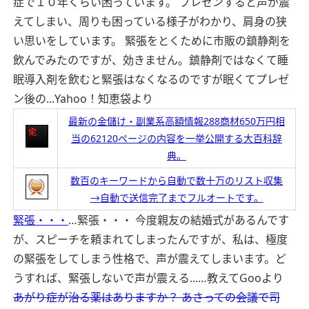
症で１０年くらい困っています。 プレゼンすると声が震
えてしまい、周りも困っている様子がわかり、肩身の狭
い思いをしています。 緊張をとくために市販の鎮静剤を
飲んでみたのですが、効きません。鎮静剤ではなくて睡
眠導入剤を飲むと緊張はなくなるのですが眠くてプレゼ
ン後の...
Yahoo！知恵袋より
最新の金儲け・副業系高額情報288商材650万円相
当の62120ページの内容を一挙公開する大百科辞
典。
数百のキーワードから自動で数十万のリスト収集
→自動で送信完了までフルオートです。
緊張・・・
…緊張・・・ 今度親友の結婚式があるんです
が、スピーチを頼まれてしまったんですが、私は、極度
の緊張をしてしまう性格で、声が震えてしまいます。ど
うすれば、緊張しないで声が震える...…
教えてGooより
あがり症が治る薬はありますか？ あさっての会議で司