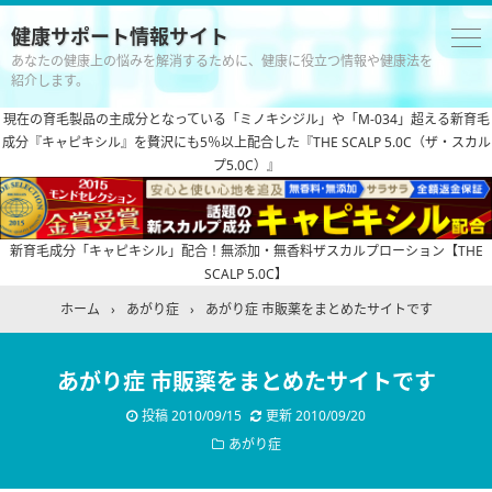
健康サポート情報サイト
あなたの健康上の悩みを解消するために、健康に役立つ情報や健康法を
紹介します。
現在の育毛製品の主成分となっている「ミノキシジル」や「M-034」超える新育毛
成分『キャピキシル』を贅沢にも5％以上配合した『THE SCALP 5.0C（ザ・スカル
プ5.0C）』
新育毛成分「キャピキシル」配合！無添加・無香料ザスカルプローション【THE
SCALP 5.0C】
ホーム
›
あがり症
›
あがり症 市販薬をまとめたサイトです
あがり症 市販薬をまとめたサイトです
投稿
2010/09/15
更新
2010/09/20
あがり症