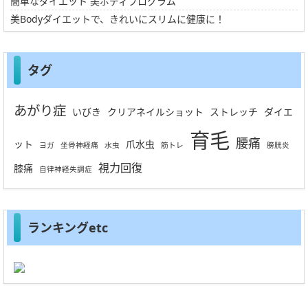
簡単なダイエット 美ボディプログラム
美Bodyダイエットで、きれいにスリムに健康に！
タグ
あがり症
いびき
クリアネイルショット
ストレッチ
ダイエ
育毛
腰痛
ット
爪水虫
ヨガ
坐骨神経痛
水虫
筋トレ
膀胱炎
視力回復
膝痛
自律神経失調症
ランキングetc