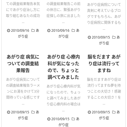
ての調査結果報告本気
の調査結果報告この前
あがり症病院について
にであがり症治し方に
の休日に、緊張あがり
真剣に考えているブロ
取り組むあなたの成功
症探しの旅に出ました
グですもちろん、あが
...
...
り症病院に関係するも
...
2010/09/16
あ
2010/09/16
あ
がり症
がり症
2010/09/15
あ
がり症
あがり症 病気に
あがり症 心療内
脳をだます あが
ついての調査結
科が気になった
り症は流行って
果報告
ので、ちょっと
ますね
調べてみました
あがり症病気について
脳をだますあがり症は
の調査結果報告ラーメ
流行ってますね夢を持
あがり症心療内科が気
ンにお湯をかけて3分
つことの大切さ！感謝
になったので、ちょっ
間待っている感じです
することの大切さ！を
と調べてみましたあが
...
...
り症心療内科の場合は
...
2010/09/15
あ
2010/09/15
あ
がり症
がり症
2010/09/15
あ
がり症