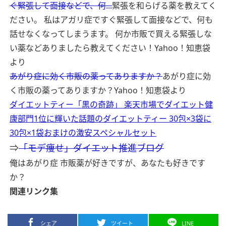
ぐ緊張して面接などで、何...
緊張を和らげる薬を教えてく
ださい。 私はアガリ症ですぐ緊張して面接などで、何も
話せなくなってしまうます。 何か市販で買える緊張しな
い薬などありましたら教えてください！
Yahoo！知恵袋
より
あがり症に効く市販の薬ってありますか？
あがり症に効
く市販の薬ってありますか？
Yahoo！知恵袋より
ダイエットティー「黒の奇跡」 楽天市場でダイエット健
康部門1位に輝いた話題のダイエットティー 30包×3袋に
30包×1袋おまけの激安スペシャルセット
⇒
「モデ痩せ」ダイエット推進ブログ
俺はあがり症 市販薬が好きですが、あなたも好きです
か？
関連リンク集
シェア
ツイート
LINE