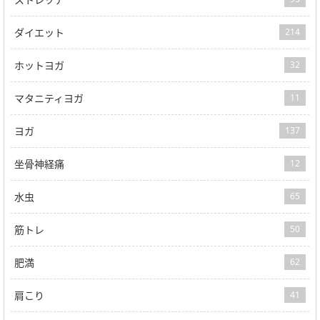
ダイエット
214
ホットヨガ
32
マタニティヨガ
11
ヨガ
137
坐骨神経痛
12
水虫
65
筋トレ
50
肥満
62
肩こり
41