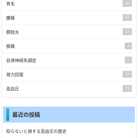
育毛
20
腰痛
77
膀胱炎
27
膝痛
2
自律神経失調症
1
視力回復
33
高血圧
73
最近の投稿
知らないと損する高血圧の歴史