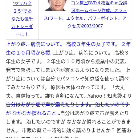
コン教室DVD４枚組iPod受講
“マッハ２
可ホームページ作成、オフィ
２５”であ
ス(ワード、エクセル、パワーポイント、ア
なたも億千
クセス)2003/2007
万トレーダ
ーに！
上がり症、病院について。 高校３年生の女子です。 ２年
生の１０月頃から授...
上がり症、病院について。 高校３
年生の女子です。 ２年生の１０月頃から授業中の発表、
発言で緊張してしまい声が震えるようになりました。 上
がり症については自分でパソコンや知恵袋を使って調べ
てみたつもりです。 原因も大体わかってます。 「大丈
夫。自信持って。誰も真剣になんて...
Yahoo！知恵袋より
自分はあがり症で声が震えたりします。 治したいのです
が なかなか慣れること...
自分はあがり症で声が震えたり
します。 治したいのですが なかなか慣れることができま
せん。 市販の薬で一時的に効く薬ありませんか？ 回答お