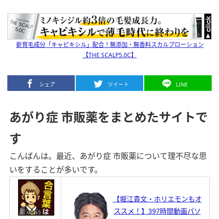
新育毛成分「キャピキシル」配合！無添加・無香料スカルプローション
【THE SCALP5.0C】
シェア
ツイート
LINE
あがり症 市販薬をまとめたサイトで
す
こんばんは。
最近、あがり症 市販薬について理不尽な思
いをすることが多いです。
【堀江貴文・ホリエモンもオ
ススメ！】397時間動画パソ