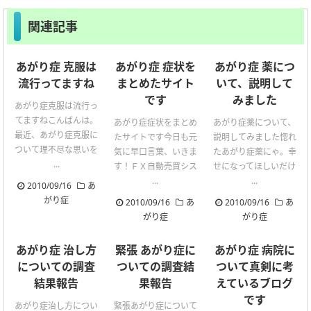
関連記事
あがり症 克服は
あがり症 症状を
あがり症 薬につ
流行ってますね
まとめたサイト
いて、説明して
です
みました
あがり症克服は流行っ
てますねこんばんは。
あがり症症状をまとめ
あがり症薬について、
最近、あがり症克服に
たサイトです今日も元
説明してみました惚れ
ついて理不尽な思いを
気に早口言葉、いきま
たあがり症薬にゃ。幸
...
す！ＦＸ自動売買シス
せになってほしいだけ
...
...
2010/09/16
あ
がり症
2010/09/16
あ
2010/09/16
あ
がり症
がり症
あがり症 治し方
緊張 あがり症に
あがり症 病院に
についての調査
ついての調査結
ついて真剣に考
結果報告
果報告
えているブログ
です
あがり症治し方につい
緊張あがり症について