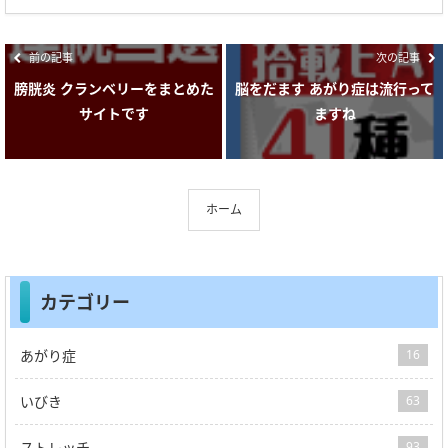
前の記事
次の記事
膀胱炎 クランベリーをまとめた
脳をだます あがり症は流行って
サイトです
ますね
ホーム
カテゴリー
あがり症
16
いびき
63
ストレッチ
93