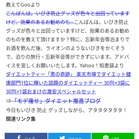
教えてGooより
こんばんは。いびき防止グッズが色々と出回っています
けど、効果のあるお勧めのも...
こんばんは。いびき防止
グッズが色々と出回っていますけど、効果のあるお勧め
のものを教えて頂けますか？特に、忘新年会等泊まりで
お酒を飲んだ後、ライオンのようないびきをかくそう
で、泊りの旅行・忘新年会等ができずにいます。アドバ
イスを宜しくお願いいたします。
Yahoo！知恵袋より
ダイエットティー「黒の奇跡」 楽天市場でダイエット健
康部門1位に輝いた話題のダイエットティー 30包×3袋に
30包×1袋おまけの激安スペシャルセット
⇒
「モデ痩せ」ダイエット推進ブログ
今日もいびき 防止 グッズしながら、アタタタタタタ！
関連リンク集
シェア
ツイート
LINE