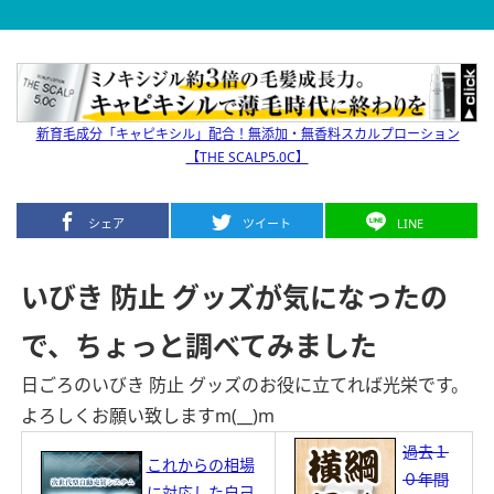
新育毛成分「キャピキシル」配合！無添加・無香料スカルプローション
【THE SCALP5.0C】
シェア
ツイート
LINE
いびき 防止 グッズが気になったの
で、ちょっと調べてみました
日ごろのいびき 防止 グッズのお役に立てれば光栄です。
よろしくお願い致しますm(__)m
過去１
これからの相場
０年間
に対応した自己