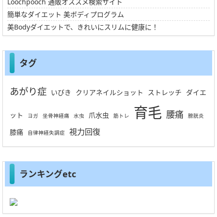
Loochpooch 通販オススメ検索サイト
簡単なダイエット 美ボディプログラム
美Bodyダイエットで、きれいにスリムに健康に！
タグ
あがり症
いびき
クリアネイルショット
ストレッチ
ダイエ
育毛
腰痛
ット
爪水虫
ヨガ
坐骨神経痛
水虫
筋トレ
膀胱炎
視力回復
膝痛
自律神経失調症
ランキングetc