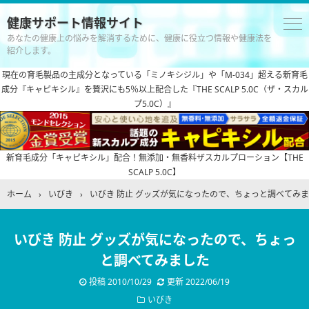
健康サポート情報サイト
あなたの健康上の悩みを解消するために、健康に役立つ情報や健康法を
紹介します。
現在の育毛製品の主成分となっている「ミノキシジル」や「M-034」超える新育毛
成分『キャピキシル』を贅沢にも5％以上配合した『THE SCALP 5.0C（ザ・スカル
プ5.0C）』
新育毛成分「キャピキシル」配合！無添加・無香料ザスカルプローション【THE
SCALP 5.0C】
ホーム
›
いびき
›
いびき 防止 グッズが気になったので、ちょっと調べてみ
いびき 防止 グッズが気になったので、ちょっ
と調べてみました
投稿
2010/10/29
更新
2022/06/19
いびき