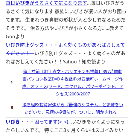
毎日
いびき
がうるさくて気になります
…毎日いびきがう
るさくて気になります 家族にいびきが凄い人がおり困っ
てます。 生まれつき鼻腔の形状が人と少し異なるためだ
そうです。 治る方法やいびきが小さくなる方...…
教えて
Gooより
いびき防止グッズ・・・よく効くものがあればおしえて
ください！！
いびき防止グッズ・・・よく効くものがあ
ればおしえてください！！
Yahoo！知恵袋より
値上寸前【堀江貴文・ホリエモンも推薦】397時間動
画パソコン教室DVD４枚組iPod受講可ホームページ作
成、オフィス(ワード、エクセル、パワーポイント、ア
クセス)2003/2007
勝ち組FX投資家達から『最強のシステム』と絶賛をい
ただいた、究極の投資法が、ついに、明かされる。
いびき
・・・困ってます(>_<)
…いびきをかくようになっ
たらしいんです。 特にここ3ヶ月くらいはスゴイみたい