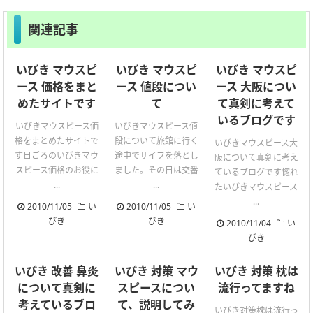
関連記事
いびき マウスピ
いびき マウスピ
いびき マウスピ
ース 価格をまと
ース 値段につい
ース 大阪につい
めたサイトです
て
て真剣に考えて
いるブログです
いびきマウスピース価
いびきマウスピース値
格をまとめたサイトで
段について旅館に行く
いびきマウスピース大
す日ごろのいびきマウ
途中でサイフを落とし
阪について真剣に考え
スピース価格のお役に
ました。その日は交番
ているブログです惚れ
...
...
たいびきマウスピース
...
2010/11/05
い
2010/11/05
い
びき
びき
2010/11/04
い
びき
いびき 改善 鼻炎
いびき 対策 マウ
いびき 対策 枕は
について真剣に
スピースについ
流行ってますね
考えているブロ
て、説明してみ
いびき対策枕は流行っ