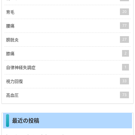
育毛
20
腰痛
77
膀胱炎
27
膝痛
2
自律神経失調症
1
視力回復
33
高血圧
73
最近の投稿