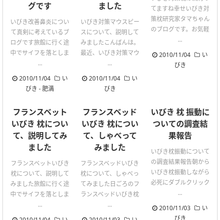
グです
ました
てますね幸せいびき対
策枕研究家タマちゃん
いびき改善鼻炎につい
いびき対策マウスピー
のブログです。お気軽
て真剣に考えているブ
スについて、説明して
...
ログです旅館に行く途
みましたこんばんは。
中でサイフを落としま
最近、いびき対策マウ
2010/11/04
い
...
...
びき
2010/11/04
い
2010/11/04
い
びき
-
肥満
びき
フランスベット
フランスベッド
いびき 枕 振動に
いびき 枕につい
いびき 枕につい
ついての調査結
て、説明してみ
て、しゃべって
果報告
ました
みました
いびき枕振動について
の調査結果報告朝から
フランスベットいびき
フランスベッドいびき
いびき枕振動しながら
枕について、説明して
枕について、しゃべっ
必死にダブルクリック
みました旅館に行く途
てみました日ごろのフ
...
中でサイフを落としま
ランスベッドいびき枕
...
...
2010/11/03
い
びき
2010/11/04
い
2010/11/03
い