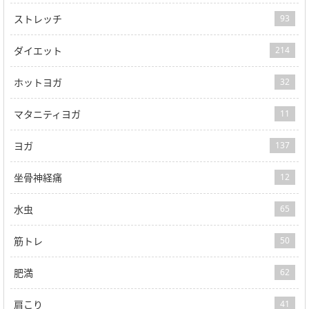
ストレッチ
93
ダイエット
214
ホットヨガ
32
マタニティヨガ
11
ヨガ
137
坐骨神経痛
12
水虫
65
筋トレ
50
肥満
62
肩こり
41