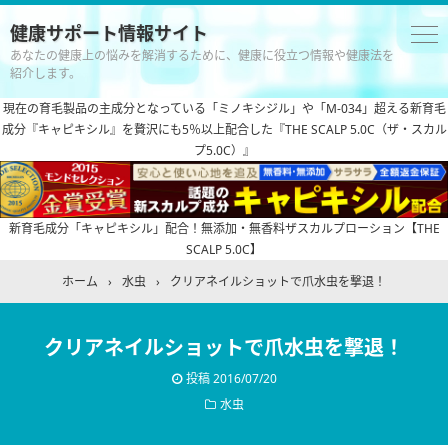
健康サポート情報サイト
あなたの健康上の悩みを解消するために、健康に役立つ情報や健康法を
紹介します。
現在の育毛製品の主成分となっている「ミノキシジル」や「M-034」超える新育毛
成分『キャピキシル』を贅沢にも5％以上配合した『THE SCALP 5.0C（ザ・スカル
プ5.0C）』
新育毛成分「キャピキシル」配合！無添加・無香料ザスカルプローション【THE
SCALP 5.0C】
ホーム
›
水虫
›
クリアネイルショットで爪水虫を撃退！
クリアネイルショットで爪水虫を撃退！
投稿
2016/07/20
水虫