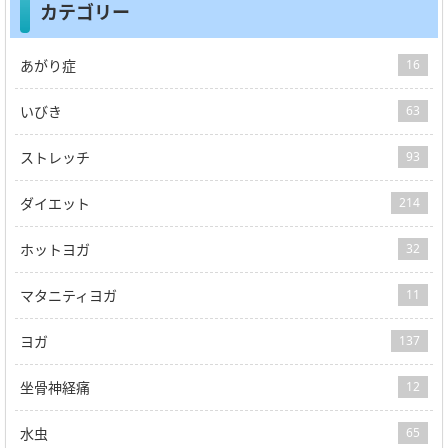
カテゴリー
あがり症
16
いびき
63
ストレッチ
93
ダイエット
214
ホットヨガ
32
マタニティヨガ
11
ヨガ
137
坐骨神経痛
12
水虫
65