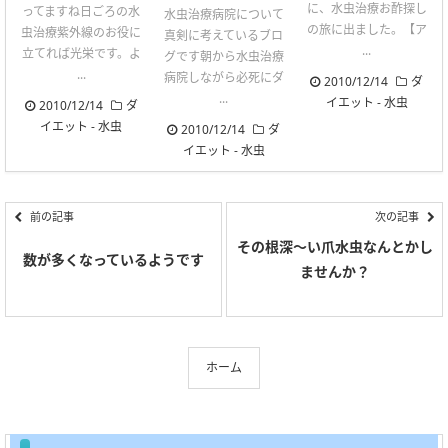
に、水虫治療お酢探し
ってますね日ごろの水
水虫治療病院について
の旅に出ました。【ア
虫治療紫外線のお役に
真剣に考えているブロ
...
立てれば光栄です。よ
グです朝から水虫治療
...
病院しながら必死にダ
2010/12/14
ダ
...
イエット
-
水虫
2010/12/14
ダ
イエット
-
水虫
2010/12/14
ダ
イエット
-
水虫
前の記事
次の記事
その根深～い爪水虫なんとかし
数が多くなっているようです
ませんか？
ホーム