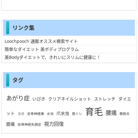
リンク集
Loochpooch 通販オススメ検索サイト
簡単なダイエット 美ボディプログラム
美Bodyダイエットで、きれいにスリムに健康に！
タグ
あがり症
いびき
クリアネイルショット
ストレッチ
ダイエ
育毛
腰痛
ット
爪水虫
ヨガ
坐骨神経痛
水虫
筋トレ
膀胱炎
視力回復
膝痛
自律神経失調症