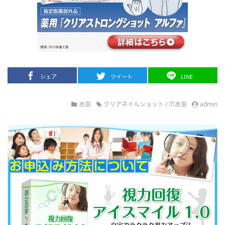
シェア
ツイート
LINE
水虫
クリアネイルショット
/
爪水虫
admin