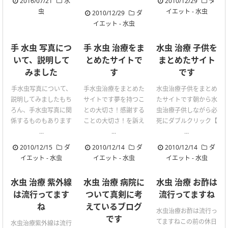
2016/07/21
水
2010/12/29
ダ
虫
イエット
-
水虫
2010/12/29
ダ
イエット
-
水虫
手 水虫 写真につ
手 水虫 治療をま
水虫 治療 子供を
いて、説明して
とめたサイトで
まとめたサイト
みました
す
です
手水虫写真について、
手水虫治療をまとめた
水虫治療子供をまとめ
説明してみましたもち
サイトです夢を持つこ
たサイトです朝から水
ろん、手水虫写真に関
との大切さ！感謝する
虫治療子供しながら必
係するものもあります
ことの大切さ！を訴え
死にダブルクリック【
...
...
...
2010/12/15
ダ
2010/12/14
ダ
2010/12/14
ダ
イエット
-
水虫
イエット
-
水虫
イエット
-
水虫
水虫 治療 紫外線
水虫 治療 病院に
水虫 治療 お酢は
は流行ってます
ついて真剣に考
流行ってますね
ね
えているブログ
水虫治療お酢は流行っ
です
てますねこの前の休日
水虫治療紫外線は流行