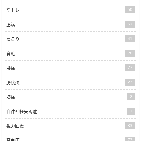
筋トレ
50
肥満
62
肩こり
41
育毛
20
腰痛
77
膀胱炎
27
膝痛
2
自律神経失調症
1
視力回復
33
高血圧
73