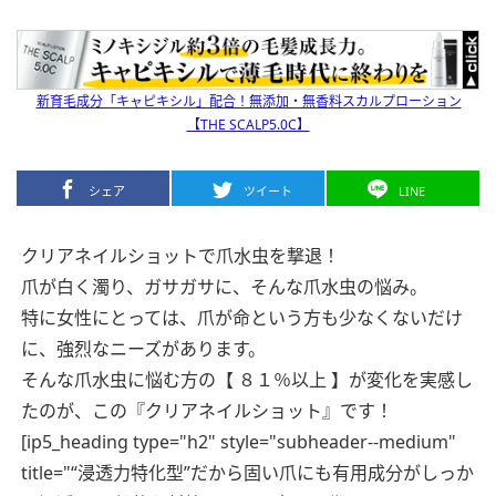
新育毛成分「キャピキシル」配合！無添加・無香料スカルプローション
【THE SCALP5.0C】
シェア
ツイート
LINE
クリアネイルショットで爪水虫を撃退！
爪が白く濁り、ガサガサに、そんな爪水虫の悩み。
特に女性にとっては、爪が命という方も少なくないだけ
に、強烈なニーズがあります。
そんな爪水虫に悩む方の【 ８１％以上 】が変化を実感し
たのが、この『クリアネイルショット』です！
[ip5_heading type="h2" style="subheader--medium"
title="“浸透力特化型”だから固い爪にも有用成分がしっか