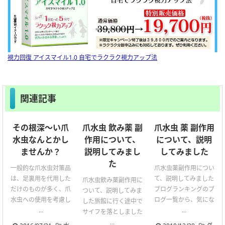
視力回復 アイスマイル1.0 自宅でラクラク視力アップ法
関連記事
その根深～い爪
爪水虫 飲み薬 副
爪水虫 薬 副作用
水虫なんとかし
作用について、
について、説明
ませんか？
説明してみまし
してみました
た
一般的な爪水虫対策品
爪水虫薬副作用につい
は、足裏用を代用した
て、説明してみました
爪水虫飲み薬副作用に
だけのものが多く、爪
ブログランキングのブ
ついて、説明してみま
水虫への使用を考慮し
ログ一覧から、気にな
した旅館に行く途中で
...
...
サイフを落としました
...