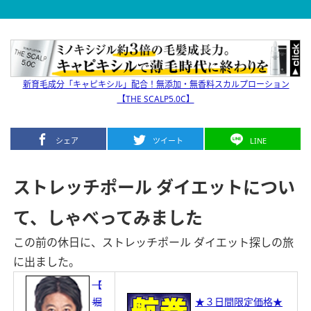
新育毛成分「キャピキシル」配合！無添加・無香料スカルプローション
【THE SCALP5.0C】
シェア
ツイート
LINE
ストレッチポール ダイエットについ
て、しゃべってみました
この前の休日に、ストレッチポール ダイエット探しの旅
に出ました。
【
堀
★３日間限定価格★