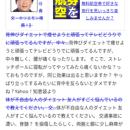
江
無料航空券で好きな
貴
旅行を思いっきり楽
文・ホリエモン推
しみませんか？
薦！】
背伸びダイエットで痩せようと頑張ってテレビどうりで
に頑張ってるんですが、中々...
背伸びダイエットで痩せよ
うと頑張ってテレビどうりでに頑張ってるんですが、
中々難しく、腰が痛くなったりします。 そこで、ストレ
ッチポールに寝転がってやってみたら痛くないかな？っ
ておもうのですが、同じ効果は出ると思いますか？ やっ
ぱり立ってするみたいに背中を反らないとダメですか
ね？
Yahoo！知恵袋より
体が不自由な人のダイエット 友人がすごく悩んでいるの
で教えてください。 交...
体が不自由な人のダイエット 友
人がすごく悩んでいるので教えてください。 交通事故に
遭い、脊髄？ を損傷したらしく、両腕と脚に少し麻痺が