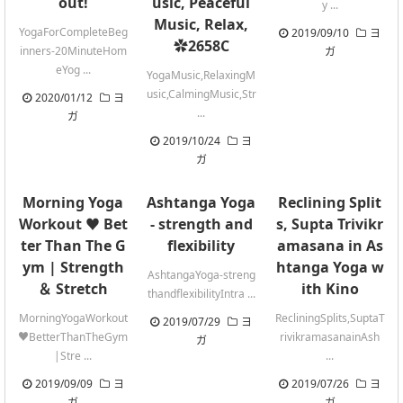
out!
usic, Peaceful
y ...
Music, Relax,
YogaForCompleteBeg
2019/09/10
ヨ
✿2658C
inners-20MinuteHom
ガ
eYog ...
YogaMusic,RelaxingM
usic,CalmingMusic,Str
2020/01/12
ヨ
...
ガ
2019/10/24
ヨ
ガ
Morning Yoga
Ashtanga Yoga
Reclining Split
Workout ♥ Bet
- strength and
s, Supta Trivikr
ter Than The G
flexibility
amasana in As
ym | Strength
htanga Yoga w
AshtangaYoga-streng
＆ Stretch
ith Kino
thandflexibilityIntra ...
MorningYogaWorkout
RecliningSplits,SuptaT
2019/07/29
ヨ
♥BetterThanTheGym
rivikramasanainAsh
ガ
|Stre ...
...
2019/09/09
ヨ
2019/07/26
ヨ
ガ
ガ