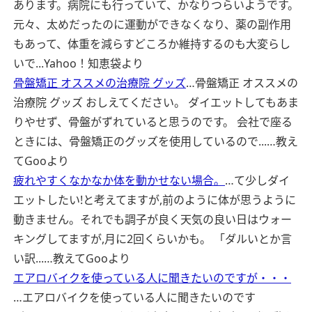
あります。病院にも行っていて、かなりつらいようです。
元々、太めだったのに運動ができなくなり、薬の副作用
もあって、体重を減らすどころか維持するのも大変らし
いで...
Yahoo！知恵袋より
骨盤矯正 オススメの治療院 グッズ
…骨盤矯正 オススメの
治療院 グッズ おしえてください。 ダイエットしてもあま
りやせず、骨盤がずれていると思うのです。 会社で座る
ときには、骨盤矯正のグッズを使用しているので...…
教え
てGooより
疲れやすくなかなか体を動かせない場合。
…て少しダイ
エットしたい!と考えてますが,前のように体が思うように
動きません。それでも調子が良く天気の良い日はウォー
キングしてますが,月に2回くらいかも。 「ダルいとか言
い訳...…
教えてGooより
エアロバイクを使っている人に聞きたいのですが・・・
…エアロバイクを使っている人に聞きたいのです