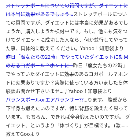
ストレッチポールについての質問ですが、ダイエットに
は本当に効果があるでしょう...
ストレッチポールについ
ての質問ですが、ダイエットには本当に効果があるでし
ょうか。購入しようか検討中です。もし、他にも気をつ
けてダイエットに成功した人なら、何か並行してやって
た事、具体的に教えて ください。
Yahoo！知恵袋より
昨日「魔女たちの22時」でやっていたダイエットに効果
のあるヨガポール？ホントに...
昨日「魔女たちの22時」
でやっていたダイエットに効果のあるヨガポール？ホン
トに効果ありですか？実際に使っている方いましたら体
験談お聞かせ下さいませ…♪
Yahoo！知恵袋より
バランスボールorエアバランサー??
…ります。 腹部から
下半身も鍛えたいのですが、特に背筋を鍛えたく思って
います。 もちろん、できれば全身鍛えたいのですが。 ダ
イエット、というより「体づくり」が目標です。 (激...…
教えてGooより