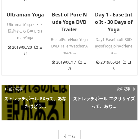
Ultraman Yoga
Best of Pure N
Day 1 - Ease Int
ude Yoga DVD
o It - 30 Days of
UltramanYoga・・・
Trailer
Yoga
続きはこちら⇒Ultra
manYoga
BestofPureNudeYoga
Day1-EaseIntoIt-30D
DVDTrailerWatchonA
aysofYogaJoinAdriene
2019/06/20
ヨ
mazo ...
o ...
ガ
2019/06/17
ヨ
2019/05/24
ヨ
ガ
ガ
前の記事
次の記事
ストレッチポール EXって、あな
ストレッチポール エクササイズ
たはどう...
って、あな...
ホーム