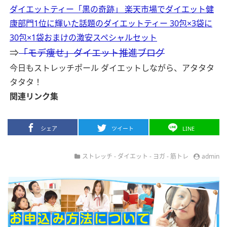
ダイエットティー「黒の奇跡」 楽天市場でダイエット健
康部門1位に輝いた話題のダイエットティー 30包×3袋に
30包×1袋おまけの激安スペシャルセット
⇒
「モデ痩せ」ダイエット推進ブログ
今日もストレッチポール ダイエットしながら、アタタタ
タタタ！
関連リンク集
シェア
ツイート
LINE
ストレッチ
-
ダイエット
-
ヨガ
-
筋トレ
admin