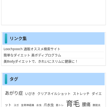
リンク集
Loochpooch 通販オススメ検索サイト
簡単なダイエット 美ボディプログラム
美Bodyダイエットで、きれいにスリムに健康に！
タグ
あがり症
いびき
クリアネイルショット
ストレッチ
ダイエ
育毛
腰痛
ット
爪水虫
ヨガ
坐骨神経痛
水虫
筋トレ
膀胱炎