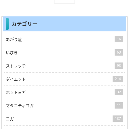
カテゴリー
あがり症
16
いびき
63
ストレッチ
93
ダイエット
214
ホットヨガ
32
マタニティヨガ
11
ヨガ
137