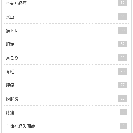
坐骨神経痛
12
水虫
65
筋トレ
50
肥満
62
肩こり
41
育毛
20
腰痛
77
膀胱炎
27
膝痛
2
自律神経失調症
1