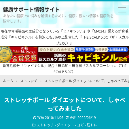
健康サポート情報サイト
あなたの健康上の悩みを解消するために、健康に役立つ情報や健康法を
紹介します。
現在の育毛製品の主成分となっている「ミノキシジル」や「M-034」超える新育毛
成分『キャピキシル』を贅沢にも5％以上配合した『THE SCALP 5.0C（ザ・スカル
プ5.0C）』
新育毛成分「キャピキシル」配合！無添加・無香料ザスカルプローション【THE
SCALP 5.0C】
ホーム
›
ストレッチ
›
ストレッチポール ダイエットについて、しゃべってみ
ストレッチポール ダイエットについて、しゃべ
ってみました
投稿
2010/11/06
更新
2022/06/19
ストレッチ
-
ダイエット
-
ヨガ
-
筋トレ