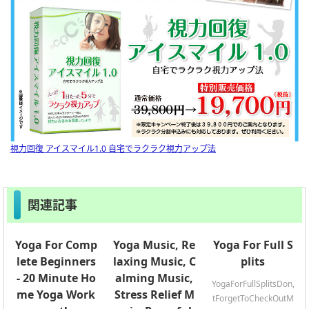
視力回復 アイスマイル1.0 自宅でラクラク視力アップ法
関連記事
Yoga For Comp
Yoga Music, Re
Yoga For Full S
lete Beginners
laxing Music, C
plits
- 20 Minute Ho
alming Music,
YogaForFullSplitsDon,
me Yoga Work
Stress Relief M
tForgetToCheckOutM