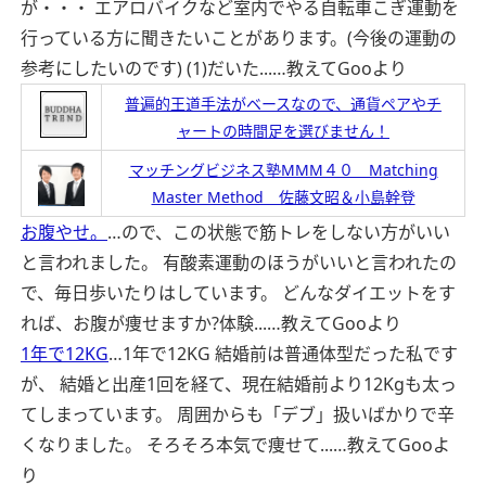
が・・・ エアロバイクなど室内でやる自転車こぎ運動を
行っている方に聞きたいことがあります。(今後の運動の
参考にしたいのです) (1)だいた...…
教えてGooより
普遍的王道手法がベースなので、通貨ペアやチ
ャートの時間足を選びません！
マッチングビジネス塾MMM４０ Matching
Master Method 佐藤文昭＆小島幹登
お腹やせ。
…ので、この状態で筋トレをしない方がいい
と言われました。 有酸素運動のほうがいいと言われたの
で、毎日歩いたりはしています。 どんなダイエットをす
れば、お腹が痩せますか?体験...…
教えてGooより
1年で12KG
…1年で12KG 結婚前は普通体型だった私です
が、 結婚と出産1回を経て、現在結婚前より12Kgも太っ
てしまっています。 周囲からも「デブ」扱いばかりで辛
くなりました。 そろそろ本気で痩せて...…
教えてGooよ
り