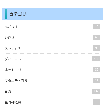
カテゴリー
あがり症
16
いびき
63
ストレッチ
93
ダイエット
214
ホットヨガ
32
マタニティヨガ
11
ヨガ
137
坐骨神経痛
12