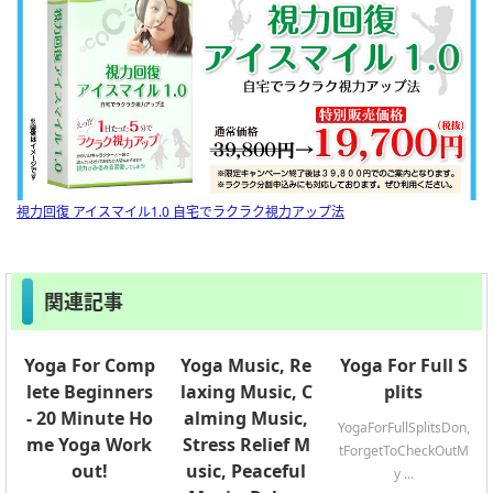
視力回復 アイスマイル1.0 自宅でラクラク視力アップ法
関連記事
Yoga For Comp
Yoga Music, Re
Yoga For Full S
lete Beginners
laxing Music, C
plits
- 20 Minute Ho
alming Music,
YogaForFullSplitsDon,
me Yoga Work
Stress Relief M
tForgetToCheckOutM
out!
usic, Peaceful
y ...