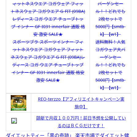
スポーツブラ スポーツインナー フィ
送料無料！人気
ットネスウエア ヨガウェア フィット
ヨガウェア大バ
ネスウェア ヨガウエア G-FIT (09BA)レ
ーゲンセー
ディース ヨガ ウエア チューブトップ
ル！！どれでも
インナー GF-I031 innerfair 通販 格安
2枚セットで
激安 SALE★
5000円【smtb-
k】【w1】
REO-terzzo【アフィリエイトキャンペーン実
施中】
競艇で月収１００万円！前日予想を公開してい
るのはＢＣＧだけです！
ダイエットティー「黒の奇跡」 楽天市場でダイエット健