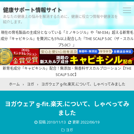
健康サポート情報サイト
あなたの健康上の悩みを解消するために、健康に役立つ情報や健康法を
紹介します。
現在の育毛製品の主成分となっている「ミノキシジル」や「M-034」超える新育毛
成分『キャピキシル』を贅沢にも5％以上配合した『THE SCALP 5.0C（ザ・スカル
プ5.0C）』
新育毛成分「キャピキシル」配合！無添加・無香料ザスカルプローション【THE
SCALP 5.0C】
ホーム
›
ヨガ
›
ヨガウェア g-fit.楽天.について、しゃべってみました
ヨガウェア g-fit.楽天.について、しゃべってみ
ました
投稿
2010/11/13
更新
2022/06/19
ヨガ