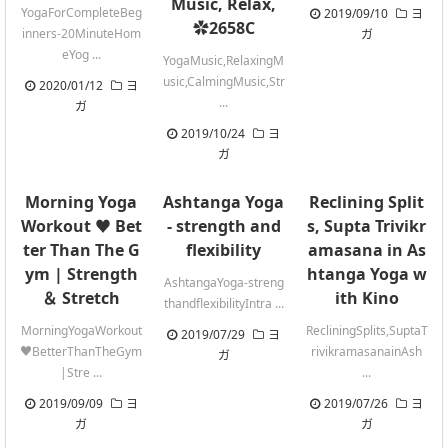
Music, Relax,
YogaForCompleteBeg
2019/09/10
ヨ
✿2658C
inners-20MinuteHom
ガ
eYog ...
YogaMusic,RelaxingM
usic,CalmingMusic,Str
2020/01/12
ヨ
...
ガ
2019/10/24
ヨ
ガ
Morning Yoga
Ashtanga Yoga
Reclining Split
Workout ♥ Bet
- strength and
s, Supta Trivikr
ter Than The G
flexibility
amasana in As
ym | Strength
htanga Yoga w
AshtangaYoga-streng
＆ Stretch
ith Kino
thandflexibilityIntra ...
MorningYogaWorkout
RecliningSplits,SuptaT
2019/07/29
ヨ
♥BetterThanTheGym
rivikramasanainAsh
ガ
|Stre ...
...
2019/09/09
ヨ
2019/07/26
ヨ
ガ
ガ