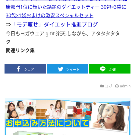
康部門1位に輝いた話題のダイエットティー 30包×3袋に
30包×1袋おまけの激安スペシャルセット
⇒
「モデ痩せ」ダイエット推進ブログ
今日もヨガウェア g-fit.楽天.しながら、アタタタタタ
タ！
関連リンク集
シェア
ツイート
LINE
ヨガ
admin