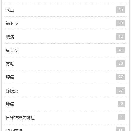
水虫
65
筋トレ
50
肥満
62
肩こり
41
育毛
20
腰痛
77
膀胱炎
27
膝痛
2
自律神経失調症
1
視力回復
33