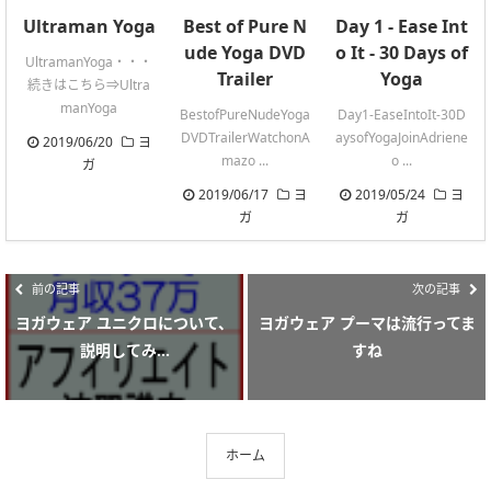
Ultraman Yoga
Best of Pure N
Day 1 - Ease Int
ude Yoga DVD
o It - 30 Days of
UltramanYoga・・・
Trailer
Yoga
続きはこちら⇒Ultra
manYoga
BestofPureNudeYoga
Day1-EaseIntoIt-30D
DVDTrailerWatchonA
aysofYogaJoinAdriene
2019/06/20
ヨ
mazo ...
o ...
ガ
2019/06/17
ヨ
2019/05/24
ヨ
ガ
ガ
前の記事
次の記事
ヨガウェア ユニクロについて、
ヨガウェア プーマは流行ってま
説明してみ...
すね
ホーム