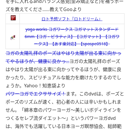
を手に入れるandバランス感覚(歪み矯正など)を補うポー
ズを教えてくださ...…
教えてGooより
ロト予想ソフト『ロトドリーム』
yoga works ヨガワークス ヨガマットスタンダード
6mm【ヨガ・ピラティス】【ヨガマット】【ヨガワ
ークス】【あす楽対応】【spospe0518】
ヨガの太陽礼拝のポーズはやはり太陽が出る東に向かっ
てやるほうが、健康に良かっ...
ヨガの太陽礼拝のポーズ
はやはり太陽が出る東に向かってやるほうが、健康に良
かったり、スピリチュアルな能力を磨けたりするのでし
ょうか。
Yahoo！知恵袋より
パワーヨガでエクササイズ！
ます。このdvdは、ポーズと
ポーズのリズムが速く、初心者の人には辛いかもしれま
せん。「綿本章のパワーヨーガ〜美しいボディラインを
つくるセレブ流ダイエット〜」というパワーヨガdvd
は、海外でも活躍している日本ヨーガ瞑想協会、総師範