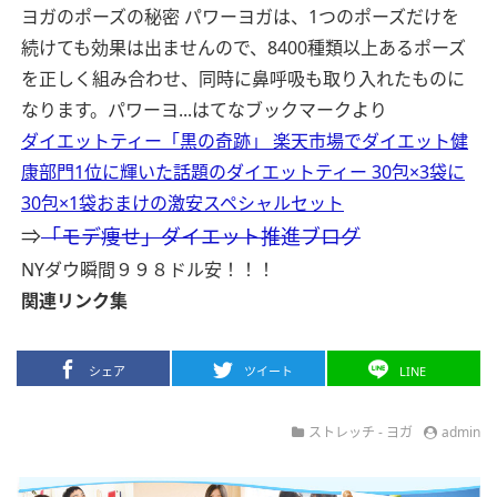
ヨガのポーズの秘密 パワーヨガは、1つのポーズだけを
続けても効果は出ませんので、8400種類以上あるポーズ
を正しく組み合わせ、同時に鼻呼吸も取り入れたものに
なります。パワーヨ...
はてなブックマークより
ダイエットティー「黒の奇跡」 楽天市場でダイエット健
康部門1位に輝いた話題のダイエットティー 30包×3袋に
30包×1袋おまけの激安スペシャルセット
⇒
「モデ痩せ」ダイエット推進ブログ
NYダウ瞬間９９８ドル安！！！
関連リンク集
シェア
ツイート
LINE
ストレッチ
-
ヨガ
admin