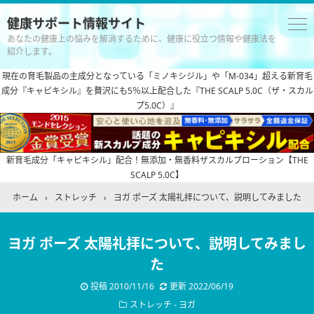
健康サポート情報サイト
あなたの健康上の悩みを解消するために、健康に役立つ情報や健康法を
紹介します。
現在の育毛製品の主成分となっている「ミノキシジル」や「M-034」超える新育毛
成分『キャピキシル』を贅沢にも5％以上配合した『THE SCALP 5.0C（ザ・スカル
プ5.0C）』
新育毛成分「キャピキシル」配合！無添加・無香料ザスカルプローション【THE
SCALP 5.0C】
ホーム
›
ストレッチ
›
ヨガ ポーズ 太陽礼拝について、説明してみました
ヨガ ポーズ 太陽礼拝について、説明してみまし
た
投稿
2010/11/16
更新
2022/06/19
ストレッチ
-
ヨガ