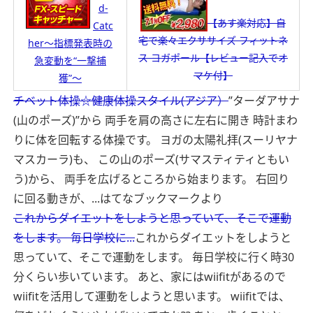
d-
【あす楽対応】自
Catc
宅で楽々エクササイズ フィットネ
her～指標発表時の
ス ヨガポール【レビュー記入でオ
急変動を“一撃捕
マケ付】
獲”～
チベット体操☆健康体操スタイル(アジア）
”ターダアサナ
(山のポーズ)”から 両手を肩の高さに左右に開き 時計まわ
りに体を回転する体操です。 ヨガの太陽礼拝(スーリヤナ
マスカーラ)も、 この山のポーズ(サマスティティともい
う)から、 両手を広げるところから始まります。 右回り
に回る動きが、...
はてなブックマークより
これからダイエットをしようと思っていて、そこで運動
をします。 毎日学校に...
これからダイエットをしようと
思っていて、そこで運動をします。 毎日学校に行く時30
分くらい歩いています。 あと、家にはwiifitがあるので
wiifitを活用して運動をしようと思います。 wiifitでは、