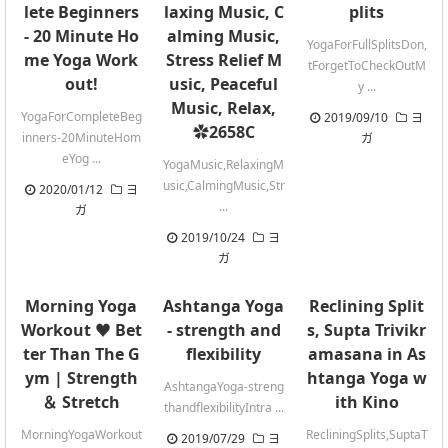
lete Beginners
laxing Music, C
plits
- 20 Minute Ho
alming Music,
YogaForFullSplitsDon,
me Yoga Work
Stress Relief M
tForgetToCheckOutM
out!
usic, Peaceful
y ...
Music, Relax,
YogaForCompleteBeg
2019/09/10
ヨ
✿2658C
inners-20MinuteHom
ガ
eYog ...
YogaMusic,RelaxingM
usic,CalmingMusic,Str
2020/01/12
ヨ
...
ガ
2019/10/24
ヨ
ガ
Morning Yoga
Ashtanga Yoga
Reclining Split
Workout ♥ Bet
- strength and
s, Supta Trivikr
ter Than The G
flexibility
amasana in As
ym | Strength
htanga Yoga w
AshtangaYoga-streng
＆ Stretch
ith Kino
thandflexibilityIntra ...
MorningYogaWorkout
RecliningSplits,SuptaT
2019/07/29
ヨ