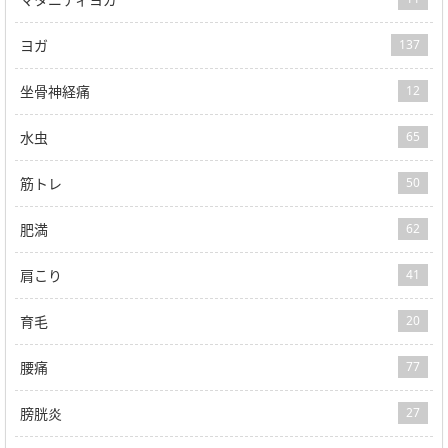
ヨガ
137
坐骨神経痛
12
水虫
65
筋トレ
50
肥満
62
肩こり
41
育毛
20
腰痛
77
膀胱炎
27