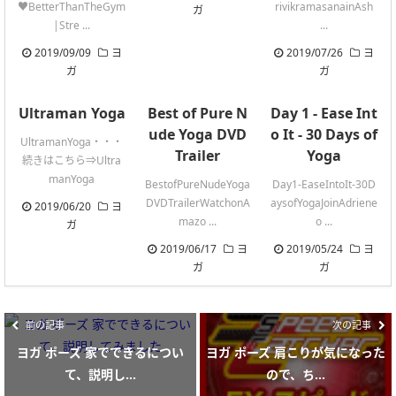
♥BetterThanTheGym
rivikramasanainAsh
ガ
|Stre ...
...
2019/09/09
ヨ
2019/07/26
ヨ
ガ
ガ
Ultraman Yoga
Best of Pure N
Day 1 - Ease Int
ude Yoga DVD
o It - 30 Days of
UltramanYoga・・・
Trailer
Yoga
続きはこちら⇒Ultra
manYoga
BestofPureNudeYoga
Day1-EaseIntoIt-30D
DVDTrailerWatchonA
aysofYogaJoinAdriene
2019/06/20
ヨ
mazo ...
o ...
ガ
2019/06/17
ヨ
2019/05/24
ヨ
ガ
ガ
前の記事
次の記事
ヨガ ポーズ 家でできるについ
ヨガ ポーズ 肩こりが気になった
て、説明し...
ので、ち...