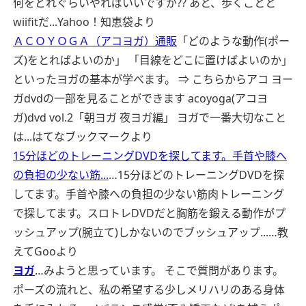
何をどれぐらいやればいいですか?? あと、歩くことと
wiifitだ...
Yahoo！知恵袋より
ＡＣＯＹＯＧＡ（アコヨガ）通販
「どのような動作(ポー
ズ)をとればよいのか」 「目線をどこに置けばよいのか」
といったヨガの基本が学べます。 ⇒ こちらからアコ ヨー
ガdvdの一部を見ることができます acoyoga(アコヨ
ガ)dvd vol.2「朝ヨガ 夜ヨガ編」 ヨガで一番大切なこと
は...
はてなブックマークより
15分ほどのトレーニングDVDを探してます。手首や膝へ
の負担の少ない筋...
…15分ほどのトレーニングDVDを探
してます。手首や膝への負担の少ない筋肉トレーニング
で探してます。スロトレDVDだと胸筋を鍛える動作がプ
ッシュアップ(腕立て)しかないのでブッシュアップ...…
教
えてGooより
ヨガ
…みようと思っています。 そこで質問があります。
ポーズの流れと、私の希望する少しメリハリのある身体