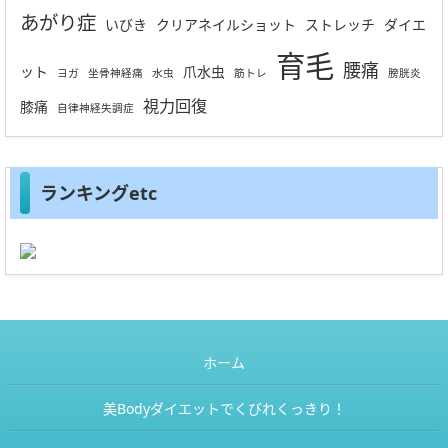
あがり症
いびき
クリアネイルショット
ストレッチ
ダイエ
育毛
腰痛
ット
爪水虫
ヨガ
坐骨神経痛
水虫
筋トレ
膀胱炎
視力回復
膝痛
自律神経失調症
ランキングetc
ホーム
美Bodyダイエットでくびれくっきり！