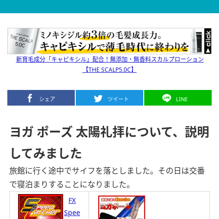
新育毛成分「キャピキシル」配合！無添加・無香料スカルプローション
【THE SCALP5.0C】
シェア
ツイート
LINE
ヨガ ポーズ 太陽礼拝について、説明
してみました
旅館に行く途中でサイフを落としました。その日は交番
で寝泊まりすることになりました。
FX
Spee