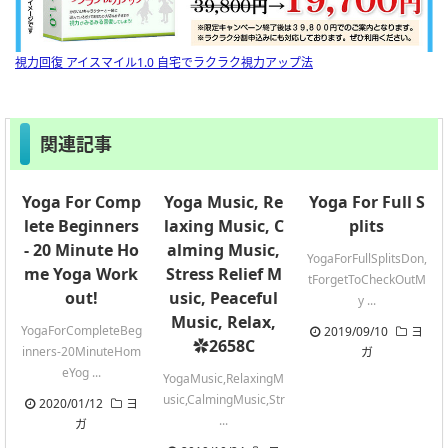
視力回復 アイスマイル1.0 自宅でラクラク視力アップ法
関連記事
Yoga For Comp
Yoga Music, Re
Yoga For Full S
lete Beginners
laxing Music, C
plits
- 20 Minute Ho
alming Music,
YogaForFullSplitsDon,
me Yoga Work
Stress Relief M
tForgetToCheckOutM
out!
usic, Peaceful
y ...
Music, Relax,
YogaForCompleteBeg
2019/09/10
ヨ
✿2658C
inners-20MinuteHom
ガ
eYog ...
YogaMusic,RelaxingM
usic,CalmingMusic,Str
2020/01/12
ヨ
...
ガ