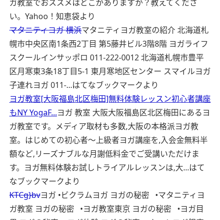
ガ教室でおススメはどこがありますか？教えてくださ
い。
Yahoo！知恵袋より
マタニティヨガ 横浜
マタニティヨガ教室の紹介 北海道札
幌市中央区南1条西2丁目 第5藤井ビル3階8階 ヨガライフ
スクールインサッポロ 011-222-0012 北海道札幌市豊平
区月寒東3条18丁目5-1 東月寒地区センター スマイルヨガ
子連れヨガ 011-...
はてなブックマークより
ヨガ教室[大阪福島北区梅田]無料体験レッスン初心者講座
もNY YogaF...
ヨガ 教室 大阪大阪福島区北区梅田にあるヨ
ガ教室です。メディア取材も多数,大阪の本格派ヨガ教
室。はじめての初心者〜上級者ヨガ講座を,入会金無料半
額など,リーズナブルな月謝低料金でご受講いただけま
す。ヨガ無料体験お試しトライアルレッスンは,大...
はて
なブックマークより
KTCg}bv
ヨガ •ビクラムヨガ ヨガの秘密 •マタニティヨ
ガ教室 ヨガの秘密 •ヨガ教室東京 ヨガの秘密 •ヨガ目