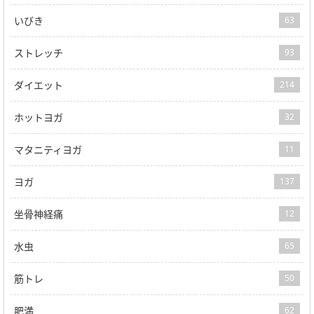
いびき
63
ストレッチ
93
ダイエット
214
ホットヨガ
32
マタニティヨガ
11
ヨガ
137
坐骨神経痛
12
水虫
65
筋トレ
50
肥満
62