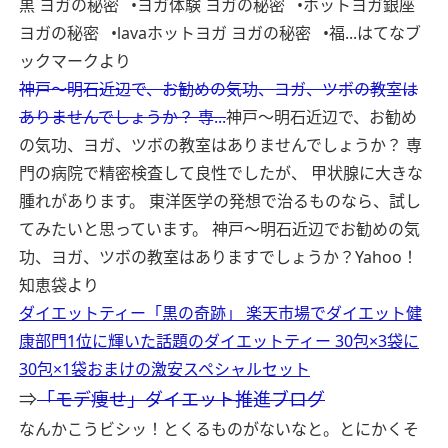
黒 ヨガの秘密 •ヨガ体験 ヨガの秘密 •ホットヨガ銀座
ヨガの秘密 •lavaホットヨガ ヨガの秘密 •福...
はてなブ
ックマークより
神戸～明石近辺で、お勧めの気功、ヨガ、ツボの教室は
ありませんでしょうか？ 専...
神戸～明石近辺で、お勧め
の気功、ヨガ、ツボの教室はありませんでしょうか？ 専
門の病院で精密検査して良性でしたが、 甲状腺に大きな
腫れがあります。 東洋医学の発想で治るものなら、試し
てみたいと思っています。 神戸～明石近辺でお勧めの気
功、ヨガ、ツボの教室はありますでしょうか？
Yahoo！
知恵袋より
ダイエットティー「黒の奇跡」 楽天市場でダイエット健
康部門1位に輝いた話題のダイエットティー 30包×3袋に
30包×1袋おまけの激安スペシャルセット
⇒
「モデ痩せ」ダイエット推進ブログ
なんかこうビシッ！とくるものがないなと。とにかくそ