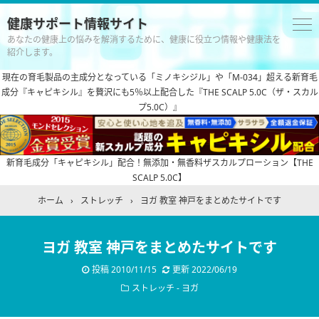
健康サポート情報サイト
あなたの健康上の悩みを解消するために、健康に役立つ情報や健康法を
紹介します。
現在の育毛製品の主成分となっている「ミノキシジル」や「M-034」超える新育毛
成分『キャピキシル』を贅沢にも5％以上配合した『THE SCALP 5.0C（ザ・スカル
プ5.0C）』
新育毛成分「キャピキシル」配合！無添加・無香料ザスカルプローション【THE
SCALP 5.0C】
ホーム
›
ストレッチ
›
ヨガ 教室 神戸をまとめたサイトです
ヨガ 教室 神戸をまとめたサイトです
投稿
2010/11/15
更新
2022/06/19
ストレッチ
-
ヨガ