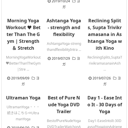
2019/10/24
ヨ
ガ
Morning Yoga
Ashtanga Yoga
Reclining Split
Workout ♥ Bet
- strength and
s, Supta Trivikr
ter Than The G
flexibility
amasana in As
ym | Strength
htanga Yoga w
AshtangaYoga-streng
＆ Stretch
ith Kino
thandflexibilityIntra ...
MorningYogaWorkout
RecliningSplits,SuptaT
2019/07/29
ヨ
♥BetterThanTheGym
rivikramasanainAsh
ガ
|Stre ...
...
2019/09/09
ヨ
2019/07/26
ヨ
ガ
ガ
Ultraman Yoga
Best of Pure N
Day 1 - Ease Int
ude Yoga DVD
o It - 30 Days of
UltramanYoga・・・
Trailer
Yoga
続きはこちら⇒Ultra
manYoga
BestofPureNudeYoga
Day1-EaseIntoIt-30D
DVDTrailerWatchonA
aysofYogaJoinAdriene
2019/06/20
ヨ