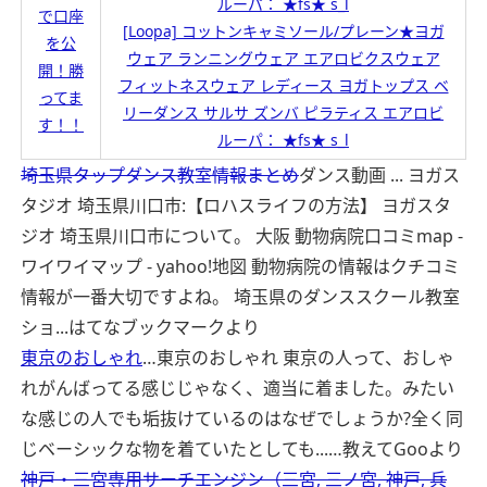
で口座
[Loopa] コットンキャミソール/プレーン★ヨガ
を公
ウェア ランニングウェア エアロビクスウェア
開！勝
フィットネスウェア レディース ヨガトップス ベ
ってま
リーダンス サルサ ズンバ ピラティス エアロビ
す！！
ルーパ： ★fs★ s_l
埼玉県タップダンス教室情報まとめ
ダンス動画 ... ヨガス
タジオ 埼玉県川口市:【ロハスライフの方法】 ヨガスタ
ジオ 埼玉県川口市について。 大阪 動物病院口コミmap -
ワイワイマップ - yahoo!地図 動物病院の情報はクチコミ
情報が一番大切ですよね。 埼玉県のダンススクール教室
ショ...
はてなブックマークより
東京のおしゃれ
…東京のおしゃれ 東京の人って、おしゃ
れがんばってる感じじゃなく、適当に着ました。みたい
な感じの人でも垢抜けているのはなぜでしょうか?全く同
じベーシックな物を着ていたとしても...…
教えてGooより
神戸・三宮専用サーチエンジン（三宮, 三ノ宮, 神戸, 兵