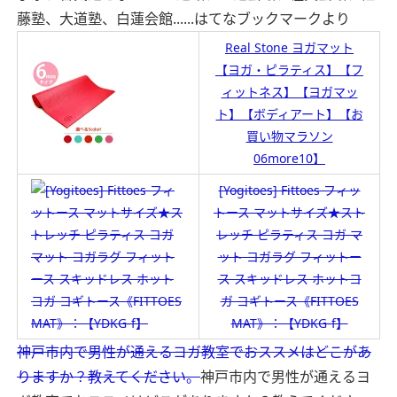
藤塾、大道塾、白蓮会館......
はてなブックマークより
Real Stone ヨガマット
【ヨガ・ピラティス】【フ
ィットネス】【ヨガマッ
ト】【ボディアート】【お
買い物マラソン
06more10】
[Yogitoes] Fittoes フィッ
トース マットサイズ★スト
レッチ ピラティス ヨガ マ
ット ヨガラグ フィットー
ス スキッドレス ホットヨ
ガ ヨギトース《FITTOES
MAT》：【YDKG-f】
神戸市内で男性が通えるヨガ教室でおススメはどこがあ
りますか？教えてください。
神戸市内で男性が通えるヨ