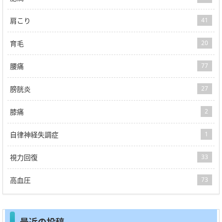
肩こり
41
育毛
20
腰痛
77
膀胱炎
27
膝痛
2
自律神経失調症
1
視力回復
33
高血圧
73
最近の投稿