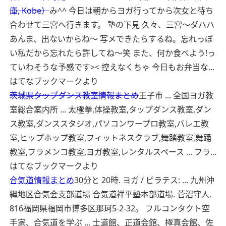
庫, Kobe）
み^^ 今日は朝からヨガ行ってから次女と待ち
合わせて三宮へ行きます。 塾の下見 久々、三宮〜ダハハ
あんま、出ないからね〜 写メできたらするね。忘れっぽ
い私だから忘れたら許してね〜笑 また、何か食べよう!っ
ていわそうな予感です>< 控えなくちゃ 今日もお弁当な...
はてなブックマークより
茨城県タップダンス教室情報まとめ
王子市 ... 全国ヨガ教
室総合案内所 ... 太極拳,体操教室,タップダンス教室,ダン
ス教室,ダンススタジオ,パソコンワープロ教室,バレエ教
室,ヒップホップ教室,フィットネスクラブ,舞踏教室,舞踊
教室,フラメンコ教室,ヨガ教室,レンタルスペース ... フラ...
はてなブックマークより
合気道情報まとめ
30分と 20時. ヨガ / ピラテス: ... 九州沖
縄地区合気会支部道場 合気道祥平塾本部道場. 菅沼守人.
816福岡県福岡市博多区那珂5-2-32。 フルコンタクト空
手家、合気道を学ぶ ... 士道館、正道会館、極真会館、佐