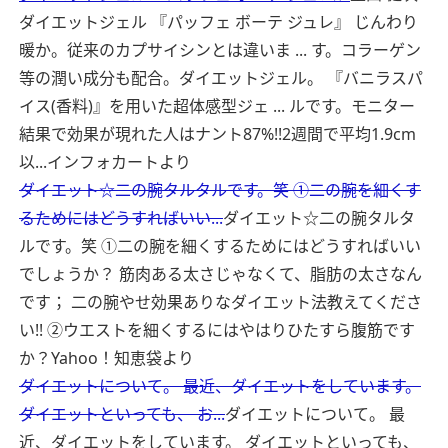
ダイエットジェル 『パッフェ ボーテ ジュレ』 じんわり
暖か。従来のカプサイシンとは違いま ... す。コラーゲン
等の潤い成分も配合。ダイエットジェル。 『バニラスパ
イス(香料)』を用いた超体感型ジェ ... ルです。モニター
結果で効果が現れた人はナント87%!!2週間で平均1.9cm
以...
インフォカートより
ダイエット☆二の腕タルタルです。笑 ①二の腕を細くす
るためにはどうすればいい...
ダイエット☆二の腕タルタ
ルです。笑 ①二の腕を細くするためにはどうすればいい
でしょうか？ 筋肉ある太さじゃなくて、脂肪の太さなん
です； 二の腕やせ効果ありなダイエット法教えてくださ
い!! ②ウエストを細くするにはやはりひたすら腹筋です
か？
Yahoo！知恵袋より
ダイエットについて。 最近、ダイエットをしています。
ダイエットといっても、 お...
ダイエットについて。 最
近、ダイエットをしています。 ダイエットといっても、