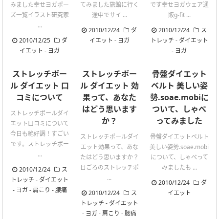
みました幸せヨガポー
てみました旅館に行く
です幸せヨガウェア通
ズ一覧イラスト研究家
途中でサイ ...
販g-fit ...
...
2010/12/24
ダ
2010/12/24
ス
2010/12/25
ダ
イエット
-
ヨガ
トレッチ
-
ダイエット
イエット
-
ヨガ
-
ヨガ
ストレッチポー
ストレッチポー
骨盤ダイエット
ル ダイエット 口
ル ダイエット 効
ベルト 美しい姿
コミについて
果って、あなた
勢.soae.mobiに
はどう思います
ついて、しゃべ
ストレッチポールダイ
か？
ってみました
エット口コミについて
今日も絶好調！すごい
ストレッチポールダイ
骨盤ダイエットベルト
です。ストレッチポー
エット効果って、あな
美しい姿勢.soae.mobi
...
たはどう思いますか？
について、しゃべって
日ごろのストレッチポ
みましたも ...
2010/12/24
ス
...
トレッチ
-
ダイエット
2010/12/24
ダ
-
ヨガ
-
肩こり
-
腰痛
2010/12/24
ス
イエット
トレッチ
-
ダイエット
-
ヨガ
-
肩こり
-
腰痛