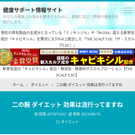
健康サポート情報サイト
あなたの健康上の悩みを解消するために、健康に役立つ情報や健康法を
紹介します。
現在の育毛製品の主成分となっている「ミノキシジル」や「M-034」超える新育毛
成分『キャピキシル』を贅沢にも5％以上配合した『THE SCALP 5.0C（ザ・スカル
プ5.0C）』
新育毛成分「キャピキシル」配合！無添加・無香料ザスカルプローション【THE
SCALP 5.0C】
ホーム
›
ダイエット
›
二の腕 ダイエット 効果は流行ってますね
二の腕 ダイエット 効果は流行ってますね
投稿
2010/10/22
更新
2022/06/19
ダイエット