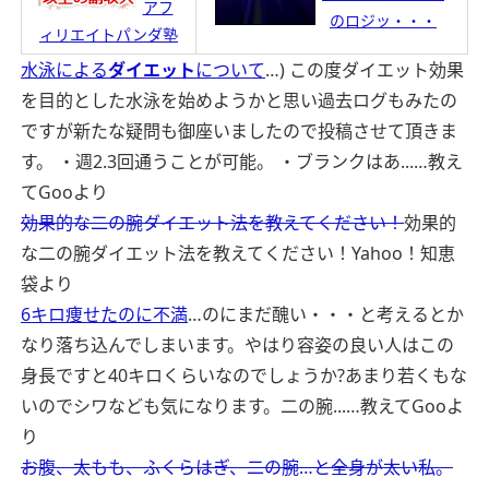
アフ
のロジッ・・・
ィリエイトパンダ塾
水泳による
ダイエット
について
…) この度ダイエット効果
を目的とした水泳を始めようかと思い過去ログもみたの
ですが新たな疑問も御座いましたので投稿させて頂きま
す。 ・週2.3回通うことが可能。 ・ブランクはあ...…
教え
てGooより
効果的な二の腕ダイエット法を教えてください！
効果的
な二の腕ダイエット法を教えてください！
Yahoo！知恵
袋より
6キロ痩せたのに不満
…のにまだ醜い・・・と考えるとか
なり落ち込んでしまいます。やはり容姿の良い人はこの
身長ですと40キロくらいなのでしょうか?あまり若くもな
いのでシワなども気になります。二の腕...…
教えてGooよ
り
お腹、太もも、ふくらはぎ、二の腕…と全身が太い私。