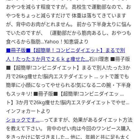
おやつを減らす程度ですが。 高校生で運動部なので、お
やつをちょっと減らすだけで 体重は落ちてきています
が、背中のお肉がとれません。 前から下半身太りに悩ん
でいたのですが、 （運動部だから筋肉あるし、おやつも
食べるから脂肪...
Yahoo！知恵袋より
■冊子版■【超簡単！コンビニダイエット】まるで別
人！たった３か月で２６ｋｇ痩せた...
石川理恵 ■冊子版
■【超簡単!コンビニダイエット】まるで別人!たった3か
月で26kg痩せた!脳内エステダイエット ... ットで誰でも
簡単に小顔になってやせられる!気になる二の腕・下半身
もスッキリ! ■冊子版■【超簡単!コンビニダイエッ ...
ト】3か月で26kg痩せた!脳内エステダイエットでやせ...
インフォカートより
ショックです…
…ってますが、効果があるダイエット方法
を教えて下さい。 背中のぜい肉は今回のワンピース購入
をきっかけに気づきました… 他に、年齢と共に足も太く