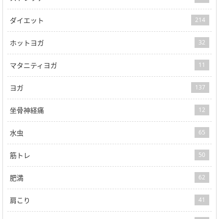
ダイエット
214
ホットヨガ
32
マタニティヨガ
11
ヨガ
137
坐骨神経痛
12
水虫
65
筋トレ
50
肥満
62
肩こり
41