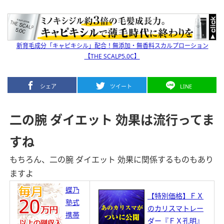
新育毛成分「キャピキシル」配合！無添加・無香料スカルプローション
【THE SCALP5.0C】
シェア
ツイート
LINE
二の腕 ダイエット 効果は流行ってま
すね
もちろん、二の腕 ダイエット 効果に関係するものもあり
ますよ
蝶乃
【特別価格】ＦＸ
塾式
のカリスマトレー
携帯
ダー『ＦＸ孔明』