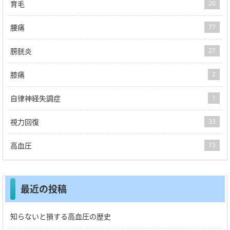
育毛
20
腰痛
77
膀胱炎
27
膝痛
2
自律神経失調症
1
視力回復
33
高血圧
73
最近の投稿
知らないと損する高血圧の歴史