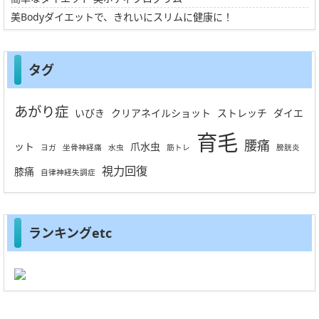
美Bodyダイエットで、きれいにスリムに健康に！
タグ
あがり症
いびき
クリアネイルショット
ストレッチ
ダイエ
育毛
腰痛
ット
爪水虫
ヨガ
坐骨神経痛
水虫
筋トレ
膀胱炎
視力回復
膝痛
自律神経失調症
ランキングetc