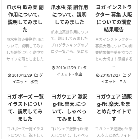
爪水虫 飲み薬 副
爪水虫 薬 副作用
ヨガ インストラ
作用について、
について、説明
クター 募集 大阪
説明してみまし
してみました
についての調査
た
結果報告
爪水虫薬副作用につい
て、説明してみました
爪水虫飲み薬副作用に
ヨガインストラクター
ブログランキングのブ
ついて、説明してみま
募集大阪についての調
ログ一覧から、気にな
した旅館に行く途中で
査結果報告夢を持つこ
...
サイフを落としました
との大切さ！感謝する
...
...
2010/12/29
ダ
イエット
-
水虫
2010/12/29
ダ
2010/12/27
ダ
イエット
-
水虫
イエット
-
ヨガ
ヨガ ポーズ 一覧
ヨガウェア 激安
ヨガウェア 通販
イラストについ
g-fit.楽天.につ
g-fit.楽天.をま
て、説明してみ
いて、しゃべっ
とめたサイトで
ました
てみました
す
ヨガポーズ一覧イラス
ヨガウェア激安g-fit.楽
ヨガウェア通販g-fit.楽
トについて、説明して
天.について、しゃべっ
天.をまとめたサイト