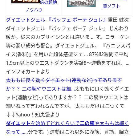
倍の超絶
買ソフト
ノウハウ
ダイエットジェル 『パッフェ ボーテ ジュレ』
重田 健次
ダイエットジェル 『パッフェ ボーテ ジュレ』 じんわり
暖か。従来のカプサイシンとは違いま ... す。コラーゲン
等の潤い成分も配合。ダイエットジェル。 『バニラスパ
イス(香料)』を用いた超体感型ジェ ... 87%!!2週間で平均
1.9cm以上のウエストダウンを実証!!〜運動をすれば、...
インフォカートより
太ももに良く効くダイエット(運動など)ってあります
か？？ 二の腕やウエストは細...
太ももに良く効くダイエ
ット(運動など)ってありますか？？ 二の腕やウエストは
細いねって言われるんですが、 太ももだけはごつくて
↓↓
Yahoo！知恵袋より
ダイエット
を始めてどれくらいで
二の腕
や太ももは細く
なって...
…分です。) 運動はこれ以外に腹筋、背筋、腕立