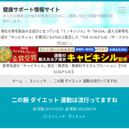
健康サポート情報サイト
あなたの健康上の悩みを解消するために、健康に役立つ情報や健康法を
紹介します。
現在の育毛製品の主成分となっている「ミノキシジル」や「M-034」超える新育毛
成分『キャピキシル』を贅沢にも5％以上配合した『THE SCALP 5.0C（ザ・スカル
プ5.0C）』
新育毛成分「キャピキシル」配合！無添加・無香料ザスカルプローション【THE
SCALP 5.0C】
ホーム
›
ストレッチ
›
二の腕 ダイエット 運動は流行ってますね
二の腕 ダイエット 運動は流行ってますね
投稿
2010/10/23
更新
2022/06/19
ストレッチ
-
ダイエット