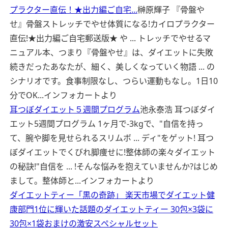
プラクター直伝！★出力編ご自宅...
榊原輝子 『骨盤や
せ』骨盤ストレッチでやせ体質になる!カイロプラクター
直伝!★出力編ご自宅郵送版★ や ... トレッチでやせるマ
ニュアル本、つまり『骨盤やせ』は、ダイエットに失敗
続きだったあなたが、細く、美しくなっていく物語 ... の
シナリオです。食事制限なし、つらい運動もなし。1日10
分でOK...
インフォカートより
耳つぼダイエット５週間プログラム
池永泰浩 耳つぼダイ
エット5週間プログラム 1ヶ月で-3kgで、"自信を持っ
て、腕や脚を見せられるスリムボ ... ディ"をゲット! 耳つ
ぼダイエットでくびれ脚痩せに!整体師の楽々ダイエット
の秘訣!"自信を ... !そんな悩みを抱えていませんか?はじめ
まして。整体師と...
インフォカートより
ダイエットティー「黒の奇跡」 楽天市場でダイエット健
康部門1位に輝いた話題のダイエットティー 30包×3袋に
30包×1袋おまけの激安スペシャルセット