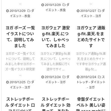
...
...
2010/12/29
ダ
イエット
-
水虫
2010/12/29
ダ
2010/12/27
ダ
イエット
-
水虫
イエット
-
ヨガ
ヨガ ポーズ 一覧
ヨガウェア 激安
ヨガウェア 通販
イラストについ
g-fit.楽天.につ
g-fit.楽天.をま
て、説明してみ
いて、しゃべっ
とめたサイトで
ました
てみました
す
ヨガポーズ一覧イラス
ヨガウェア激安g-fit.楽
ヨガウェア通販g-fit.楽
トについて、説明して
天.について、しゃべっ
天.をまとめたサイト
みました幸せヨガポー
てみました旅館に行く
です幸せヨガウェア通
ズ一覧イラスト研究家
途中でサイ ...
販g-fit ...
...
2010/12/24
ダ
2010/12/24
ス
2010/12/25
ダ
イエット
-
ヨガ
トレッチ
-
ダイエット
イエット
-
ヨガ
-
ヨガ
ストレッチポー
ストレッチポー
骨盤ダイエット
ル ダイエット 口
ル ダイエット 効
ベルト 美しい姿
コミについて
果って、あなた
勢.soae.mobiに