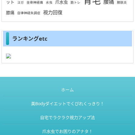
育毛
腰痛
ット
爪水虫
ヨガ
坐骨神経痛
水虫
筋トレ
膀胱炎
視力回復
膝痛
自律神経失調症
ランキングetc
ホーム
美Bodyダイエットでくびれくっきり！
自宅でラクラク視力アップ法
爪水虫でお困りのアナタ！