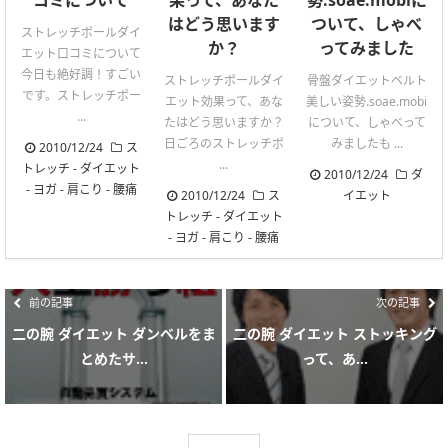
はどう思います
ついて、しゃべ
ストレッチポールダイ
か？
ってみました
エット口コミについて
今日も絶好調！すごい
ストレッチポールダイ
骨盤ダイエットベルト
です。ストレッチポー
エット効果って、あな
美しい姿勢.soae.mobi
...
たはどう思いますか？
について、しゃべって
日ごろのストレッチポ
みましたも ...
2010/12/24
ス
...
トレッチ
-
ダイエット
2010/12/24
ダ
-
ヨガ
-
肩こり
-
腰痛
2010/12/24
ス
イエット
トレッチ
-
ダイエット
-
ヨガ
-
肩こり
-
腰痛
前の記事
次の記事
二の腕 ダイエット ダンベルをま
二の腕 ダイエット ストッキング
とめたサ...
って、あ...