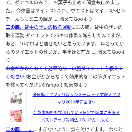
て、ダンベルのみで、 お菓子も止めて間食も止めまし
た。 今体重はマイナス2キロ、ウエストはマイナス5セン
チ、太ももと二の腕が...…
教えてGooより
二の腕
、背中のぜい肉取る
運動
…二の腕、背中のぜい肉
取る運動 ダイエットで25キロ体重を減らしたんですが、
あと、10キロほど痩せたいと思っています。 年とってか
らのダイエットのせいか、半年ほど前か...…
教えてGooよ
り
お金がかからなくて効果的な二の腕ダイエットを教えて
ください!!
お金がかからなくて効果的な二の腕ダイエット
を教えてください!!
Yahoo！知恵袋より
全自動！アフィリ収入システム ～不労収入アフ
ィリ2010年完全版～
芸能事務所も採用している自宅で簡単に出来る
バストアップ豊胸法『B-UPガールズ』
二の腕
。。。
…すぎないように気を付けてます。 わりと