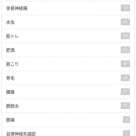
坐骨神経痛
12
水虫
65
筋トレ
50
肥満
62
肩こり
41
育毛
20
腰痛
77
膀胱炎
27
膝痛
2
自律神経失調症
1