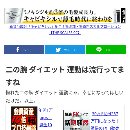
新育毛成分「キャピキシル」配合！無添加・無香料スカルプローション
【THE SCALP5.0C】
シェア
ツイート
LINE
二の腕 ダイエット 運動は流行ってま
すね
惚れた二の腕 ダイエット 運動にゃ。幸せになってほしい
だけだ。以上。
年間1万
30万円が4237
pips！
万円になった！
資金10
驚愕のFX自動売