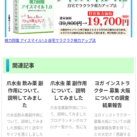
視力回復 アイスマイル1.0 自宅でラクラク視力アップ法
関連記事
爪水虫 飲み薬 副
爪水虫 薬 副作用
ヨガ インストラ
作用について、
について、説明
クター 募集 大阪
説明してみまし
してみました
についての調査
た
結果報告
爪水虫薬副作用につい
て、説明してみました
爪水虫飲み薬副作用に
ヨガインストラクター
ブログランキングのブ
ついて、説明してみま
募集大阪についての調
ログ一覧から、気にな
した旅館に行く途中で
査結果報告夢を持つこ
...
サイフを落としました
との大切さ！感謝する