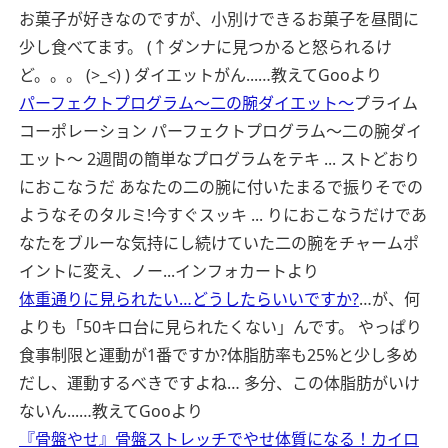
お菓子が好きなのですが、小別けできるお菓子を昼間に
少し食べてます。 (↑ダンナに見つかると怒られるけ
ど。。。 (>_<) ) ダイエットがん...…
教えてGooより
パーフェクトプログラム〜二の腕ダイエット〜
プライム
コーポレーション パーフェクトプログラム〜二の腕ダイ
エット〜 2週間の簡単なプログラムをテキ ... ストどおり
におこなうだ あなたの二の腕に付いたまるで振りそでの
ようなそのタルミ!今すぐスッキ ... りにおこなうだけであ
なたをブルーな気持にし続けていた二の腕をチャームポ
イントに変え、ノー...
インフォカートより
体重通りに見られたい…どうしたらいいですか?
…が、何
よりも「50キロ台に見られたくない」んです。 やっぱり
食事制限と運動が1番ですか?体脂肪率も25%と少し多め
だし、運動するべきですよね… 多分、この体脂肪がいけ
ないん...…
教えてGooより
『骨盤やせ』骨盤ストレッチでやせ体質になる！カイロ