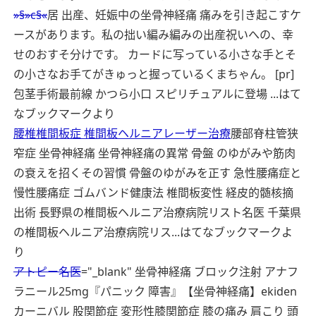
»§»c§«
居 出産、妊娠中の坐骨神経痛 痛みを引き起こすケ
ースがあります。私の拙い編み編みの出産祝いへの、幸
せのおすそ分けです。 カードに写っている小さな手とそ
の小さなお手てがきゅっと握っているくまちゃん。 [pr]
包茎手術最前線 かつら小口 スピリチュアルに登場 ...
はて
なブックマークより
腰椎椎間板症 椎間板ヘルニアレーザー治療
腰部脊柱管狭
窄症 坐骨神経痛 坐骨神経痛の異常 骨盤 のゆがみや筋肉
の衰えを招くその習慣 骨盤のゆがみを正す 急性腰痛症と
慢性腰痛症 ゴムバンド健康法 椎間板変性 経皮的髄核摘
出術 長野県の椎間板ヘルニア治療病院リスト名医 千葉県
の椎間板ヘルニア治療病院リス...
はてなブックマークよ
り
アトピー名医
="_blank" 坐骨神経痛 ブロック注射 アナフ
ラニール25mg『パニック 障害』【坐骨神経痛】ekiden
カーニバル 股関節症 変形性膝関節症 膝の痛み 肩こり 頭