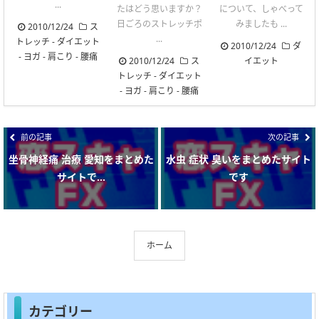
...
たはどう思いますか？
について、しゃべって
日ごろのストレッチポ
みましたも ...
2010/12/24
ス
...
トレッチ
-
ダイエット
2010/12/24
ダ
-
ヨガ
-
肩こり
-
腰痛
2010/12/24
ス
イエット
トレッチ
-
ダイエット
-
ヨガ
-
肩こり
-
腰痛
前の記事
次の記事
坐骨神経痛 治療 愛知をまとめた
水虫 症状 臭いをまとめたサイト
サイトで...
です
ホーム
カテゴリー