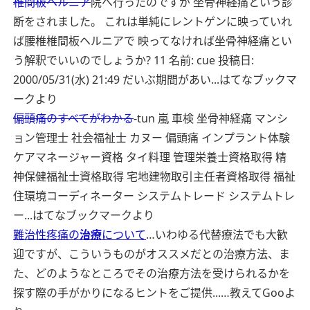
椎間板ヘルニア
院へ行ったのですが 坐骨神経痛という診
断をされました。 これは単純にレントゲンに映っていれ
ば腰椎椎間板ヘルニアで 映ってなければ坐骨神経痛とい
う解釈でいいのでしょうか? 11 名前: cue 投稿日:
2000/05/31(水) 21:49 だいぶ期間があい...
はてなブックマ
ークより
偏頭痛のすべてがわかる
-tun 嵐 車検 坐骨神経痛 マンシ
ョン管理士 社会福祉士 カヌー 偏頭痛 インプラント体験
ケアマネージャー資格 タイ料理 管理栄養士資格取得 精
神保健福祉士資格取得 宅地建物取引主任者資格取得 福祉
住環境コーディネーター システムトレード システムトレ
ー...
はてなブックマークより
難治性疼痛の
治療
について
…いわゆる代替療法でも大歓
迎ですが、こういうものがオススメだとの治療方法、ま
た、どのようなところでその治療方法を受けられるかを
探す際の手がかりになるヒントをご提供...…
教えてGooよ