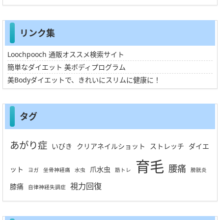
リンク集
Loochpooch 通販オススメ検索サイト
簡単なダイエット 美ボディプログラム
美Bodyダイエットで、きれいにスリムに健康に！
タグ
あがり症
いびき
クリアネイルショット
ストレッチ
ダイエ
育毛
腰痛
ット
爪水虫
ヨガ
坐骨神経痛
水虫
筋トレ
膀胱炎
視力回復
膝痛
自律神経失調症