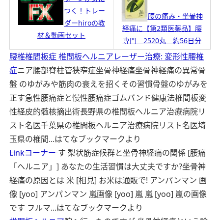
つく！トレー
腰の痛み・坐骨神
ダーhiroの教
経痛に【第2類医薬品】腰
材＆動画セット
専門 2520丸 約56日分
腰椎椎間板症 椎間板ヘルニアレーザー治療: 変形性腰椎
症
ニア腰部脊柱管狭窄症坐骨神経痛坐骨神経痛の異常骨
盤 のゆがみや筋肉の衰えを招くその習慣骨盤のゆがみを
正す急性腰痛症と慢性腰痛症ゴムバンド健康法椎間板変
性経皮的髄核摘出術長野県の椎間板ヘルニア治療病院リ
スト名医千葉県の椎間板ヘルニア治療病院リスト名医埼
玉県の椎間...
はてなブックマークより
Linkコーナー
す 梨状筋症候群と坐骨神経痛の関係 [腰痛
「ヘルニア」] あなたの生活習慣は大丈夫ですか?坐骨神
経痛の原因とは 米 [相見] お米は通販で! アンパンマン 画
像 [yoo] アンパンマン 嵐画像 [yoo] 嵐 嵐 [yoo] 嵐の画像
です フルマ...
はてなブックマークより