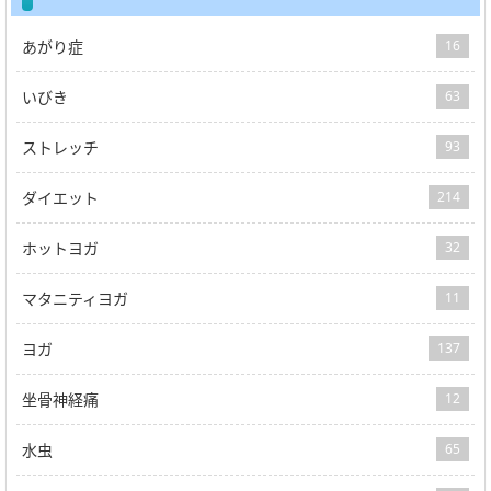
あがり症
16
いびき
63
ストレッチ
93
ダイエット
214
ホットヨガ
32
マタニティヨガ
11
ヨガ
137
坐骨神経痛
12
水虫
65