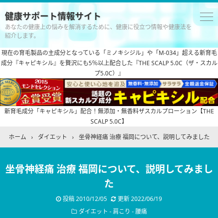
健康サポート情報サイト
あなたの健康上の悩みを解消するために、健康に役立つ情報や健康法を
紹介します。
現在の育毛製品の主成分となっている「ミノキシジル」や「M-034」超える新育毛
成分『キャピキシル』を贅沢にも5％以上配合した『THE SCALP 5.0C（ザ・スカル
プ5.0C）』
新育毛成分「キャピキシル」配合！無添加・無香料ザスカルプローション【THE
SCALP 5.0C】
ホーム
›
ダイエット
›
坐骨神経痛 治療 福岡について、説明してみました
坐骨神経痛 治療 福岡について、説明してみまし
た
投稿
2010/12/05
更新
2022/06/19
ダイエット
-
肩こり
-
腰痛