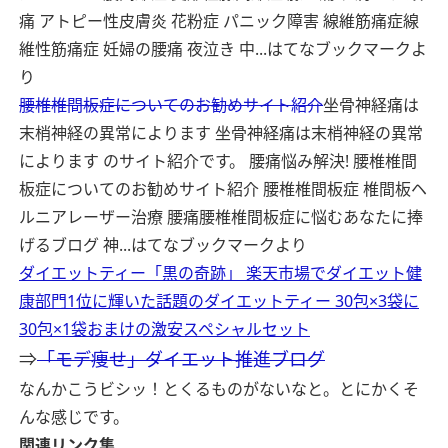
痛 アトピー性皮膚炎 花粉症 パニック障害 線維筋痛症線
維性筋痛症 妊婦の腰痛 夜泣き 中...
はてなブックマークよ
り
腰椎椎間板症についてのお勧めサイト紹介
坐骨神経痛は
末梢神経の異常によります 坐骨神経痛は末梢神経の異常
によります のサイト紹介です。 腰痛悩み解決! 腰椎椎間
板症についてのお勧めサイト紹介 腰椎椎間板症 椎間板ヘ
ルニアレーザー治療 腰痛腰椎椎間板症に悩むあなたに捧
げるブログ 神...
はてなブックマークより
ダイエットティー「黒の奇跡」 楽天市場でダイエット健
康部門1位に輝いた話題のダイエットティー 30包×3袋に
30包×1袋おまけの激安スペシャルセット
⇒
「モデ痩せ」ダイエット推進ブログ
なんかこうビシッ！とくるものがないなと。とにかくそ
んな感じです。
関連リンク集