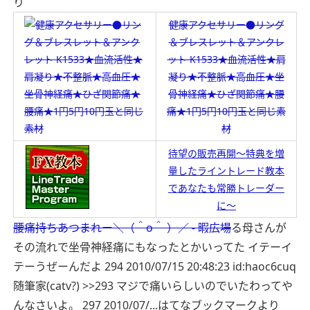
り
健康アクセサリー●リング
＆ブレスレット＆アンクレ
ット K1533★血流活性★肩
凝り★不整脈★高血圧★坐
骨神経痛★ひざ関節痛★腰
痛★1円5円10円玉と同じ素
材
待望の販売再開～特典を増
量したライントレード教本
であなたも常勝トレーダー
に～
腰痛持ちあつまれー＼（＾o＾ ）／ - 暇広場
る母さんが
その流れで坐骨神経痛にもなったとかいってた イテーイ
テーうぜーんだよ 294 2010/07/15 20:48:23 id:haoc6cuq
随筆家(catv?) >>293 マジで痛いらしいのでいたわってや
んなさいよ。 297 2010/07/...
はてなブックマークより