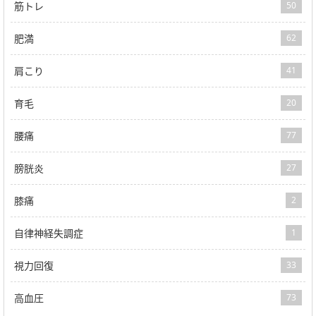
筋トレ
50
肥満
62
肩こり
41
育毛
20
腰痛
77
膀胱炎
27
膝痛
2
自律神経失調症
1
視力回復
33
高血圧
73