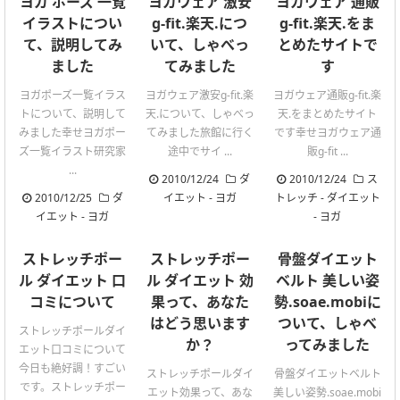
ヨガ ポーズ 一覧
ヨガウェア 激安
ヨガウェア 通販
イラストについ
g-fit.楽天.につ
g-fit.楽天.をま
て、説明してみ
いて、しゃべっ
とめたサイトで
ました
てみました
す
ヨガポーズ一覧イラス
ヨガウェア激安g-fit.楽
ヨガウェア通販g-fit.楽
トについて、説明して
天.について、しゃべっ
天.をまとめたサイト
みました幸せヨガポー
てみました旅館に行く
です幸せヨガウェア通
ズ一覧イラスト研究家
途中でサイ ...
販g-fit ...
...
2010/12/24
ダ
2010/12/24
ス
2010/12/25
ダ
イエット
-
ヨガ
トレッチ
-
ダイエット
イエット
-
ヨガ
-
ヨガ
ストレッチポー
ストレッチポー
骨盤ダイエット
ル ダイエット 口
ル ダイエット 効
ベルト 美しい姿
コミについて
果って、あなた
勢.soae.mobiに
はどう思います
ついて、しゃべ
ストレッチポールダイ
か？
ってみました
エット口コミについて
今日も絶好調！すごい
ストレッチポールダイ
骨盤ダイエットベルト
です。ストレッチポー
エット効果って、あな
美しい姿勢.soae.mobi