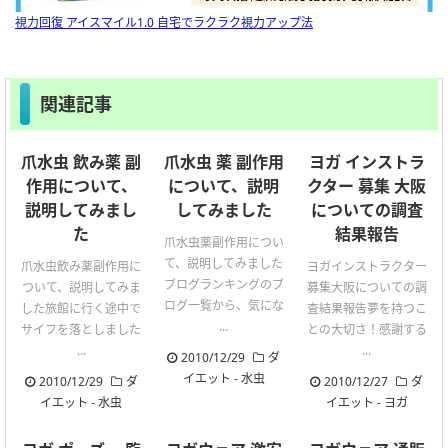
視力回復 アイスマイル1.0 自宅でラクラク視力アップ法
関連記事
爪水虫 飲み薬 副
爪水虫 薬 副作用
ヨガ インストラ
作用について、
について、説明
クター 募集 大阪
説明してみまし
してみました
についての調査
た
結果報告
爪水虫薬副作用につい
て、説明してみました
爪水虫飲み薬副作用に
ヨガインストラクター
ブログランキングのブ
ついて、説明してみま
募集大阪についての調
ログ一覧から、気にな
した旅館に行く途中で
査結果報告夢を持つこ
...
サイフを落としました
との大切さ！感謝する
...
...
2010/12/29
ダ
イエット
-
水虫
2010/12/29
ダ
2010/12/27
ダ
イエット
-
水虫
イエット
-
ヨガ