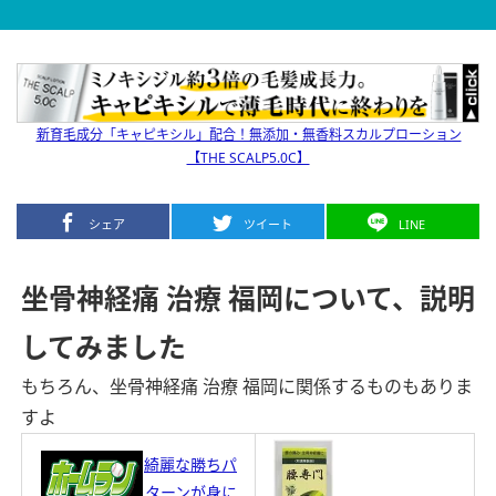
新育毛成分「キャピキシル」配合！無添加・無香料スカルプローション
【THE SCALP5.0C】
シェア
ツイート
LINE
坐骨神経痛 治療 福岡について、説明
してみました
もちろん、坐骨神経痛 治療 福岡に関係するものもありま
すよ
綺麗な勝ちパ
ターンが身に