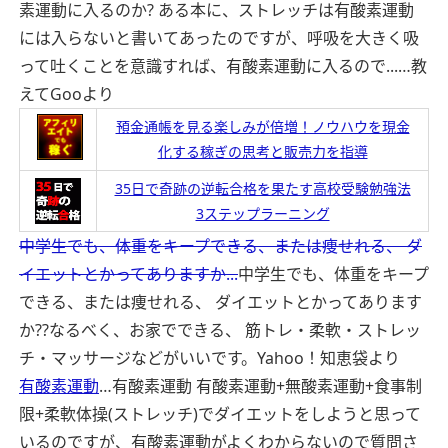
素運動に入るのか? ある本に、ストレッチは有酸素運動
には入らないと書いてあったのですが、呼吸を大きく吸
って吐くことを意識すれば、有酸素運動に入るので...…
教
えてGooより
預金通帳を見る楽しみが倍増！ノウハウを現金
化する稼ぎの思考と販売力を指導
35日で奇跡の逆転合格を果たす高校受験勉強法
3ステップラーニング
中学生でも、体重をキープできる、または痩せれる、 ダ
イエットとかってありますか...
中学生でも、体重をキープ
できる、または痩せれる、 ダイエットとかってあります
か??なるべく、お家でできる、 筋トレ・柔軟・ストレッ
チ・マッサージなどがいいです。
Yahoo！知恵袋より
有酸素運動
…有酸素運動 有酸素運動+無酸素運動+食事制
限+柔軟体操(ストレッチ)でダイエットをしようと思って
いるのですが、有酸素運動がよくわからないので質問さ