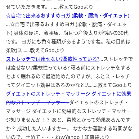
せていただきます。 ...…
教えてGooより
☆自宅で出来るおすすめヨガ (
柔軟
・腰痛・
ダイエット
)
…☆自宅で出来るおすすめヨガ (柔軟・腰痛・ダイエッ
ト) 身体の硬さ、激腰痛、尚且つ産後太りが悩みの30代
です。 ヨガにも色々種類があるようですね。私の目的は
柔軟(ス...…
教えてGooより
ストレッチ
では痩せない?
柔軟
性っている?
…ストレッチで
は痩せない?柔軟性っている? 寝る前にストレッチをする
とよく眠れるので最近始めたのですが、ふとストレッチ
ってダイエット効果はあるのかなと思...…
教えてGooより
ダイエットのストレッチ・マッサージ ダイエットに効果
的なストレッチ・マッサー...
ダイエットのストレッチ・
マッサージ ダイエットに効果的なストレッチ・マッサー
ジ知りませんか！？ あと、柔軟とかって効果あるんです
か？ 成功した人いますかー。 なかなか運動する時間がな
いので、せめて・・・ねｗ
Yahoo！知恵袋より