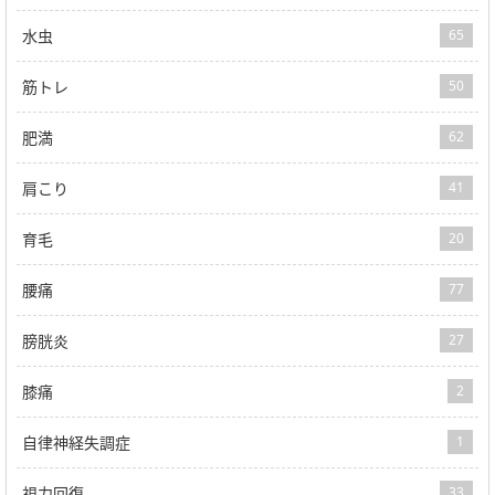
水虫
65
筋トレ
50
肥満
62
肩こり
41
育毛
20
腰痛
77
膀胱炎
27
膝痛
2
自律神経失調症
1
視力回復
33