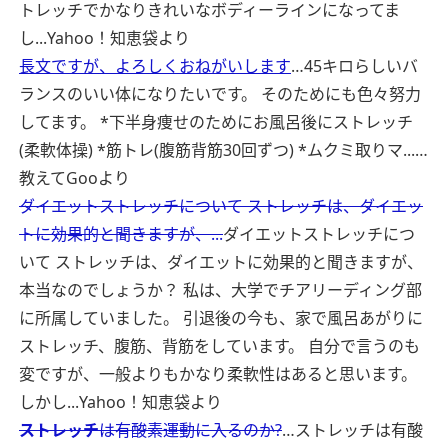
トレッチでかなりきれいなボディーラインになってま
し...
Yahoo！知恵袋より
長文ですが、よろしくおねがいします
…45キロらしいバ
ランスのいい体になりたいです。 そのためにも色々努力
してます。 *下半身痩せのためにお風呂後にストレッチ
(柔軟体操) *筋トレ(腹筋背筋30回ずつ) *ムクミ取りマ...…
教えてGooより
ダイエットストレッチについて ストレッチは、ダイエッ
トに効果的と聞きますが、...
ダイエットストレッチにつ
いて ストレッチは、ダイエットに効果的と聞きますが、
本当なのでしょうか？ 私は、大学でチアリーディング部
に所属していました。 引退後の今も、家で風呂あがりに
ストレッチ、腹筋、背筋をしています。 自分で言うのも
変ですが、一般よりもかなり柔軟性はあると思います。
しかし...
Yahoo！知恵袋より
ストレッチ
は有酸素運動に入るのか?
…ストレッチは有酸