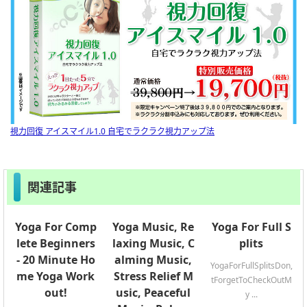
視力回復 アイスマイル1.0 自宅でラクラク視力アップ法
関連記事
Yoga For Comp
Yoga Music, Re
Yoga For Full S
lete Beginners
laxing Music, C
plits
- 20 Minute Ho
alming Music,
YogaForFullSplitsDon,
me Yoga Work
Stress Relief M
tForgetToCheckOutM
out!
usic, Peaceful
y ...