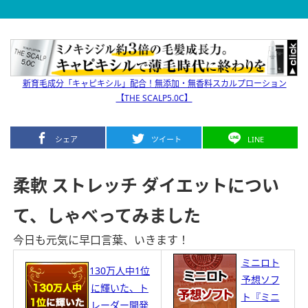
新育毛成分「キャピキシル」配合！無添加・無香料スカルプローション
【THE SCALP5.0C】
シェア
ツイート
LINE
柔軟 ストレッチ ダイエットについ
て、しゃべってみました
今日も元気に早口言葉、いきます！
ミニロト
130万人中1位
予想ソフ
に輝いた、ト
ト『ミニ
レーダー開発