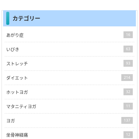
カテゴリー
あがり症
16
いびき
63
ストレッチ
93
ダイエット
214
ホットヨガ
32
マタニティヨガ
11
ヨガ
137
坐骨神経痛
12