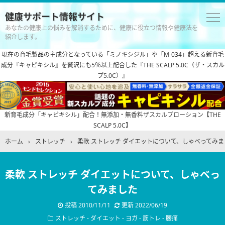
健康サポート情報サイト
あなたの健康上の悩みを解消するために、健康に役立つ情報や健康法を
紹介します。
現在の育毛製品の主成分となっている「ミノキシジル」や「M-034」超える新育毛
成分『キャピキシル』を贅沢にも5％以上配合した『THE SCALP 5.0C（ザ・スカル
プ5.0C）』
新育毛成分「キャピキシル」配合！無添加・無香料ザスカルプローション【THE
SCALP 5.0C】
ホーム
›
ストレッチ
›
柔軟 ストレッチ ダイエットについて、しゃべってみま
柔軟 ストレッチ ダイエットについて、しゃべっ
てみました
投稿
2010/11/11
更新
2022/06/19
ストレッチ
-
ダイエット
-
ヨガ
-
筋トレ
-
腰痛