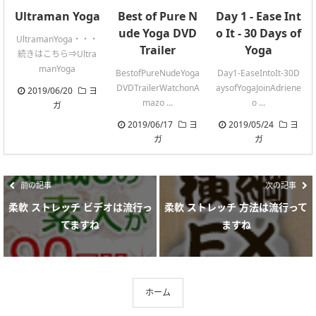
Ultraman Yoga
Best of Pure N
Day 1 - Ease Int
ude Yoga DVD
o It - 30 Days of
UltramanYoga・・・
Trailer
Yoga
続きはこちら⇒Ultra
manYoga
BestofPureNudeYoga
Day1-EaseIntoIt-30D
DVDTrailerWatchonA
aysofYogaJoinAdriene
2019/06/20
ヨ
mazo ...
o ...
ガ
2019/06/17
ヨ
2019/05/24
ヨ
ガ
ガ
前の記事
次の記事
柔軟 ストレッチ ビデオは流行っ
柔軟 ストレッチ 方法は流行って
てますね
ますね
ホーム