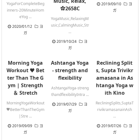
Music, Relax,
YogaForCompleteBeg
2019/09/10
ヨ
✿2658C
inners-20MinuteHom
ガ
eYog ...
YogaMusic,RelaxingM
usic,CalmingMusic,Str
2020/01/12
ヨ
...
ガ
2019/10/24
ヨ
ガ
Morning Yoga
Ashtanga Yoga
Reclining Split
Workout ♥ Bet
- strength and
s, Supta Trivikr
ter Than The G
flexibility
amasana in As
ym | Strength
htanga Yoga w
AshtangaYoga-streng
＆ Stretch
ith Kino
thandflexibilityIntra ...
MorningYogaWorkout
RecliningSplits,SuptaT
2019/07/29
ヨ
♥BetterThanTheGym
rivikramasanainAsh
ガ
|Stre ...
...
2019/09/09
ヨ
2019/07/26
ヨ
ガ
ガ