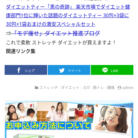
ダイエットティー「黒の奇跡」 楽天市場でダイエット健
康部門1位に輝いた話題のダイエットティー 30包×3袋に
30包×1袋おまけの激安スペシャルセット
⇒
「モデ痩せ」ダイエット推進ブログ
これで柔軟 ストレッチ ダイエットが買えますよ！
関連リンク集
シェア
ツイート
LINE
ストレッチ
-
ダイエット
-
ヨガ
-
筋トレ
-
腰痛
admin