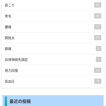
肩こり
41
育毛
20
腰痛
77
膀胱炎
27
膝痛
2
自律神経失調症
1
視力回復
33
高血圧
73
最近の投稿