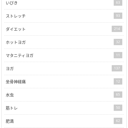
いびき
63
ストレッチ
93
ダイエット
214
ホットヨガ
32
マタニティヨガ
11
ヨガ
137
坐骨神経痛
12
水虫
65
筋トレ
50
肥満
62