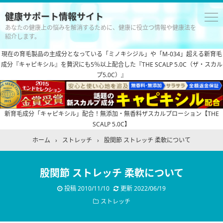
健康サポート情報サイト
あなたの健康上の悩みを解消するために、健康に役立つ情報や健康法を
紹介します。
現在の育毛製品の主成分となっている「ミノキシジル」や「M-034」超える新育毛
成分『キャピキシル』を贅沢にも5％以上配合した『THE SCALP 5.0C（ザ・スカル
プ5.0C）』
新育毛成分「キャピキシル」配合！無添加・無香料ザスカルプローション【THE
SCALP 5.0C】
ホーム
›
ストレッチ
›
股関節 ストレッチ 柔軟について
股関節 ストレッチ 柔軟について
投稿
2010/11/10
更新
2022/06/19
ストレッチ