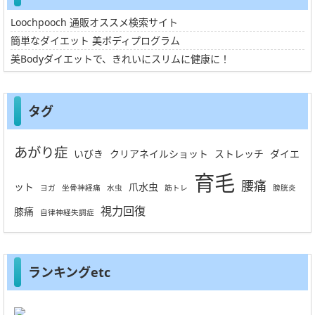
Loochpooch 通販オススメ検索サイト
簡単なダイエット 美ボディプログラム
美Bodyダイエットで、きれいにスリムに健康に！
タグ
あがり症
いびき
クリアネイルショット
ストレッチ
ダイエ
育毛
腰痛
ット
爪水虫
ヨガ
坐骨神経痛
水虫
筋トレ
膀胱炎
視力回復
膝痛
自律神経失調症
ランキングetc