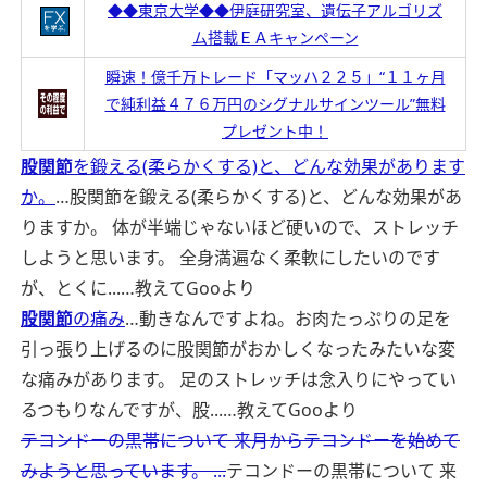
◆◆東京大学◆◆伊庭研究室、遺伝子アルゴリズ
ム搭載ＥＡキャンペーン
瞬速！億千万トレード「マッハ２２５」“１１ヶ月
で純利益４７６万円のシグナルサインツール”無料
プレゼント中！
股関節
を鍛える(柔らかくする)と、どんな効果があります
か。
…股関節を鍛える(柔らかくする)と、どんな効果があ
りますか。 体が半端じゃないほど硬いので、ストレッチ
しようと思います。 全身満遍なく柔軟にしたいのです
が、とくに...…
教えてGooより
股関節
の痛み
…動きなんですよね。お肉たっぷりの足を
引っ張り上げるのに股関節がおかしくなったみたいな変
な痛みがあります。 足のストレッチは念入りにやってい
るつもりなんですが、股...…
教えてGooより
テコンドーの黒帯について 来月からテコンドーを始めて
みようと思っています。 ...
テコンドーの黒帯について 来