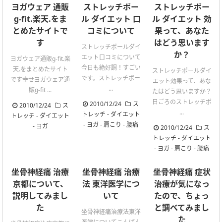
ヨガウェア 通販
ストレッチポー
ストレッチポー
g-fit.楽天.をま
ル ダイエット 口
ル ダイエット 効
とめたサイトで
コミについて
果って、あなた
す
はどう思います
ストレッチポールダイ
か？
エット口コミについて
ヨガウェア通販g-fit.楽
今日も絶好調！すごい
天.をまとめたサイト
ストレッチポールダイ
です。ストレッチポー
です幸せヨガウェア通
エット効果って、あな
...
販g-fit ...
たはどう思いますか？
日ごろのストレッチポ
2010/12/24
ス
2010/12/24
ス
...
トレッチ
-
ダイエット
トレッチ
-
ダイエット
-
ヨガ
-
肩こり
-
腰痛
-
ヨガ
2010/12/24
ス
トレッチ
-
ダイエット
-
ヨガ
-
肩こり
-
腰痛
坐骨神経痛 治療
坐骨神経痛 治療
坐骨神経痛 症状
京都について、
法 東洋医学につ
治療が気になっ
説明してみまし
いて
たので、ちょっ
た
と調べてみまし
坐骨神経痛治療法東洋
た