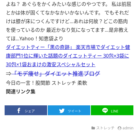
よね？ あぐらをかくみたいな感じのやつです。 私は前屈
とかは体が固くてなかなかいかないんです。 でもそれだ
けは膝が床につくんですけど…あれは何故？どこの筋肉
を使っているのか 最近かなり気になってます…是非教え
てほ...
Yahoo！知恵袋より
ダイエットティー「黒の奇跡」 楽天市場でダイエット健
康部門1位に輝いた話題のダイエットティー 30包×3袋に
30包×1袋おまけの激安スペシャルセット
⇒
「モデ痩せ」ダイエット推進ブログ
今日の一言！股関節 ストレッチ 柔軟
関連リンク集
シェア
ツイート
LINE
ストレッチ
admin