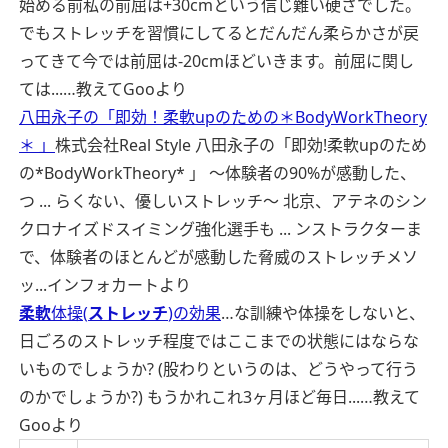
始める前私の前屈は+30cmという信じ難い硬さでした。
でもストレッチを習慣にしてるとだんだん柔らかさが戻
ってきて今では前屈は-20cmほどいきます。前屈に関し
ては...…
教えてGooより
八田永子の「即効！柔軟upのための＊BodyWorkTheory
＊ 」
株式会社Real Style 八田永子の「即効!柔軟upのため
の*BodyWorkTheory* 」 〜体験者の90%が感動した、
つ ... らくない、優しいストレッチ〜 北京、アテネのシン
クロナイズドスイミング強化選手も ... ンストラクターま
で、体験者のほとんどが感動した脅威のストレッチメソ
ッ...
インフォカートより
柔軟
体操(
ストレッチ
)の効果
…な訓練や体操をしないと、
日ごろのストレッチ程度ではここまでの状態にはならな
いものでしょうか? (股わりというのは、どうやって行う
のかでしょうか?) もうかれこれ3ヶ月ほど毎日...…
教えて
Gooより