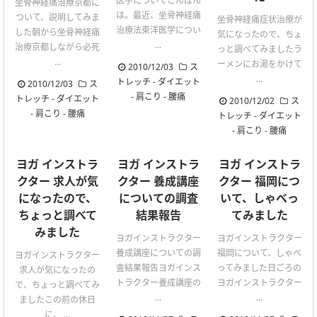
医学についてこんばん
坐骨神経痛治療京都に
は。最近、坐骨神経痛
ついて、説明してみま
坐骨神経痛症状治療が
治療法東洋医学につい
した朝から坐骨神経痛
気になったので、ちょ
...
治療京都しながら必死
っと調べてみましたラ
...
ーメンにお湯をかけて
2010/12/03
ス
...
トレッチ
-
ダイエット
2010/12/03
ス
-
肩こり
-
腰痛
トレッチ
-
ダイエット
2010/12/02
ス
-
肩こり
-
腰痛
トレッチ
-
ダイエット
-
肩こり
-
腰痛
ヨガ インストラ
ヨガ インストラ
ヨガ インストラ
クター 求人が気
クター 養成講座
クター 福岡につ
になったので、
についての調査
いて、しゃべっ
ちょっと調べて
結果報告
てみました
みました
ヨガインストラクター
ヨガインストラクター
養成講座についての調
福岡について、しゃべ
ヨガインストラクター
査結果報告ヨガインス
ってみました日ごろの
求人が気になったの
トラクター養成講座の
ヨガインストラクター
で、ちょっと調べてみ
...
...
ましたこの前の休日
に、 ...