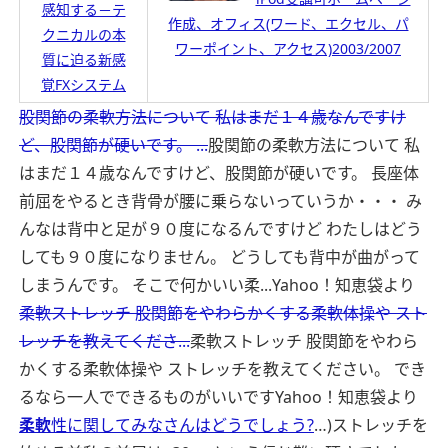
感知する－テ
作成、オフィス(ワード、エクセル、パ
クニカルの本
ワーポイント、アクセス)2003/2007
質に迫る新感
覚FXシステム
股関節の柔軟方法について 私はまだ１４歳なんですけ
ど、股関節が硬いです。 ...
股関節の柔軟方法について 私
はまだ１４歳なんですけど、股関節が硬いです。 長座体
前屈をやるとき背骨が腰に乗らないっていうか・・・ み
んなは背中と足が９０度になるんですけど わたしはどう
しても９０度になりません。 どうしても背中が曲がって
しまうんです。 そこで何かいい柔...
Yahoo！知恵袋より
柔軟ストレッチ 股関節をやわらかくする柔軟体操や スト
レッチを教えてくださ...
柔軟ストレッチ 股関節をやわら
かくする柔軟体操や ストレッチを教えてください。 でき
るなら一人でできるものがいいです
Yahoo！知恵袋より
柔軟
性に関してみなさんはどうでしょう?
…)ストレッチを