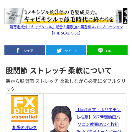
新育毛成分「キャピキシル」配合！無添加・無香料スカルプローション
【THE SCALP5.0C】
シェア
ツイート
LINE
股関節 ストレッチ 柔軟について
朝から股関節 ストレッチ 柔軟しながら必死にダブルクリ
ック
【堀江貴文・ホリエモン
も推薦】397時間動画パ
ソコン教室DVD４枚組
相場の呼吸を
iPod受講可ホームページ