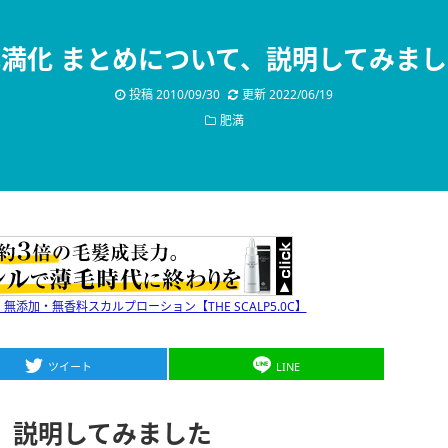
満化 まとめについて、説明してみま
投稿
2010/09/30
更新
2022/06/19
肥満
添加・無香料スカルプローション【THE SCALP5.0C】
ツイート
LINE
、説明してみました