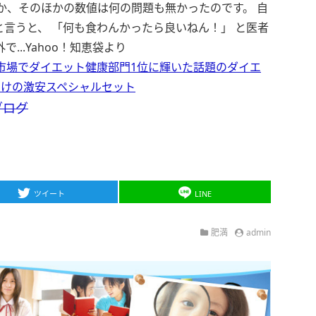
か、そのほかの数値は何の問題も無かったのです。 自
言うと、 「何も食わんかったら良いねん！」 と医者
...
Yahoo！知恵袋より
市場でダイエット健康部門1位に輝いた話題のダイエ
おまけの激安スペシャルセット
ブログ
ツイート
LINE
肥満
admin