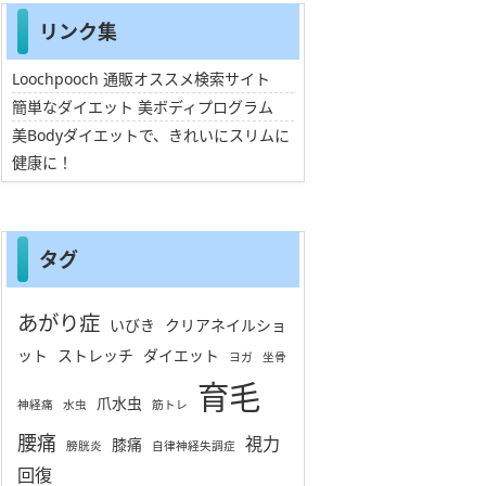
リンク集
Loochpooch 通販オススメ検索サイト
簡単なダイエット 美ボディプログラム
美Bodyダイエットで、きれいにスリムに
健康に！
タグ
あがり症
いびき
クリアネイルショ
ット
ストレッチ
ダイエット
ヨガ
坐骨
育毛
爪水虫
神経痛
水虫
筋トレ
腰痛
視力
膝痛
膀胱炎
自律神経失調症
回復