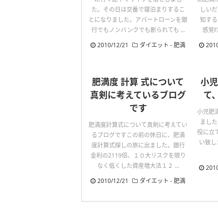
た。その日は交番で寝泊まりするこ
しいだ
とになりました。アパートローンを銀
知する
行でもノンバンクでも断られても ...
感覚F
2010/12/21
ダイエット
-
肥満
201
肥満度 計算 式について
小児
真剣に考えているブログ
て
です
小児肥
ました
肥満度計算式について真剣に考えてい
役に立
るブログですこの前の休日に、肥満
い致し
度計算式探しの旅に出ました。銀行
金利の2119倍、１０大リスクを限り
なく低くした資産増大法１２ ...
201
2010/12/21
ダイエット
-
肥満