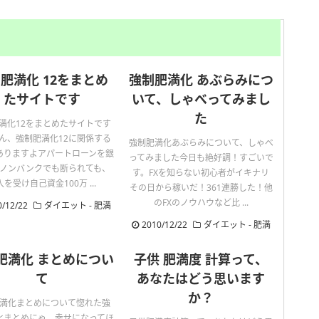
肥満化 12をまとめ
強制肥満化 あぶらみにつ
たサイトです
いて、しゃべってみまし
た
満化12をまとめたサイトです
ん、強制肥満化12に関係する
強制肥満化あぶらみについて、しゃべ
ありますよアパートローンを銀
ってみました今日も絶好調！すごいで
ノンバンクでも断られても、
す。FXを知らない初心者がイキナリ
入を受け自己資金100万 ...
その日から稼いだ！361連勝した！他
のFXのノウハウなど比 ...
0/12/22
ダイエット
-
肥満
2010/12/22
ダイエット
-
肥満
肥満化 まとめについ
子供 肥満度 計算って、
て
あなたはどう思います
か？
満化まとめについて惚れた強
化まとめにゃ。幸せになってほ