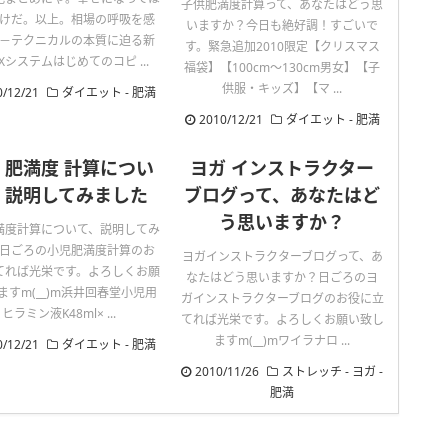
子供肥満度計算って、あなたはどう思
けだ。以上。相場の呼吸を感
いますか？今日も絶好調！すごいで
－テクニカルの本質に迫る新
す。緊急追加2010限定【クリスマス
Xシステムはじめてのコピ ...
福袋】【100cm〜130cm男女】【子
供服・キッズ】【マ ...
0/12/21
ダイエット
-
肥満
2010/12/21
ダイエット
-
肥満
 肥満度 計算につい
ヨガ インストラクター
、説明してみました
ブログって、あなたはど
う思いますか？
満度計算について、説明してみ
日ごろの小児肥満度計算のお
ヨガインストラクターブログって、あ
てれば光栄です。よろしくお願
なたはどう思いますか？日ごろのヨ
ますm(__)m浜井回春堂小児用
ガインストラクターブログのお役に立
ヒラミン液K48ml× ...
てれば光栄です。よろしくお願い致し
ますm(__)mワイラナロ ...
0/12/21
ダイエット
-
肥満
2010/11/26
ストレッチ
-
ヨガ
-
肥満