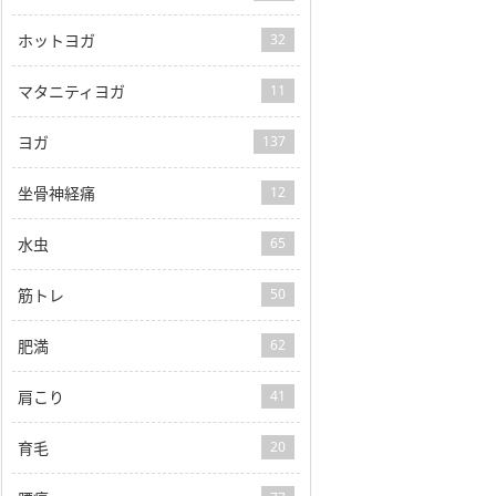
ホットヨガ
32
マタニティヨガ
11
ヨガ
137
坐骨神経痛
12
水虫
65
筋トレ
50
肥満
62
肩こり
41
育毛
20