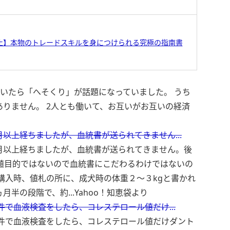
止】本物のトレードスキルを身につけられる究極の指南書
見ていたら「へそくり」が話題になっていました。 うち
りません。 2人とも働いて、お互いがお互いの経済
以上経ちましたが、血統書が送られてきません...
月以上経ちましたが、血統書が送られてきません。後
繁殖目的ではないので血統書にこだわるわけではないの
購入時、値札の所に、成犬時の体重２～３kgと書かれ
半の段階で、約...
Yahoo！知恵袋より
件で血液検査をしたら、コレステロール値だけ...
別件で血液検査をしたら、コレステロール値だけダント