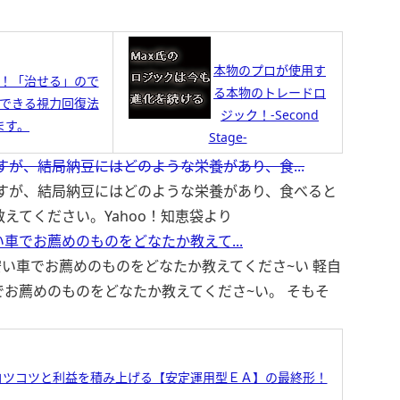
本物のプロが使用す
！「治せる」ので
る本物のトレードロ
できる視力回復法
ジック！-Second
ます。
Stage-
すが、結局納豆にはどのような栄養があり、食...
ですが、結局納豆にはどのような栄養があり、食べると
教えてください。
Yahoo！知恵袋より
車でお薦めのものをどなたか教えて...
い車でお薦めのものをどなたか教えてくださ~い 軽自
お薦めのものをどなたか教えてくださ~い。 そもそ
コツコツと利益を積み上げる【安定運用型ＥＡ】の最終形！