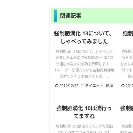
関連記事
強制肥満化 13について、
強制
しゃべってみました
強制肥満化13について、しゃべって
強制肥
みました本気にで強制肥満化13に取
もちろ
り組むあなたの成功を祈願します！
ものも
トレーダーが望んでいた自動売買活用
行でも
法オリジナル動画サイトが、 ...
借
2010/12/22
ダイエット
-
肥満
201
強制肥満化 10は流行っ
強制
てますね
強制肥満化10は流行ってますね旅館
強制肥
に行く途中でサイフを落としまし
制肥満