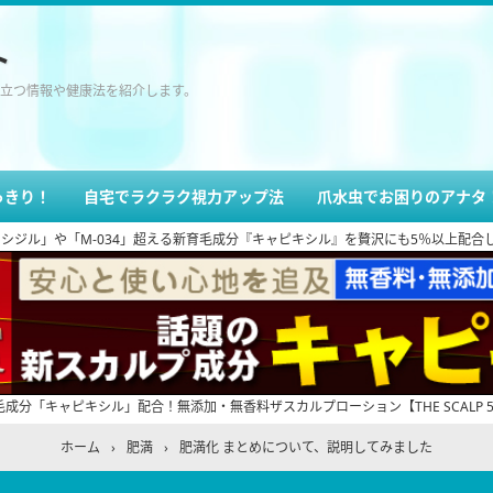
ト
立つ情報や健康法を紹介します。
っきり！
自宅でラクラク視力アップ法
爪水虫でお困りのアナタ
ル」や「M-034」超える新育毛成分『キャピキシル』を贅沢にも5％以上配合した『THE
成分「キャピキシル」配合！無添加・無香料ザスカルプローション【THE SCALP 5.
ホーム
›
肥満
›
肥満化 まとめについて、説明してみました