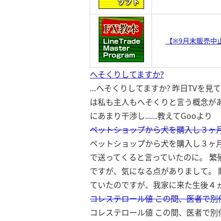
【※9月末販売中
へそくりしてますか?
…へそくりしてますか? 昨日TVを
は私も主人もへそくりと言う概念があ
にあまり干渉し...…
教えてGooより
ペットショップから犬を購入し３ヶ月
ペットショップから犬を購入し３ヶ
で送ってくると言っていたのに。 
ですが、気になる点がありまして。 
ていたのですが、我家に来た生後４ヵ月
コレステロール値 この間、医者で別
コレステロール値 この間、医者で