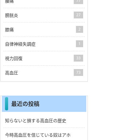
腰痛
77
膀胱炎
27
膝痛
2
自律神経失調症
1
視力回復
33
高血圧
73
最近の投稿
知らないと損する高血圧の歴史
今時高血圧を信じている奴はアホ