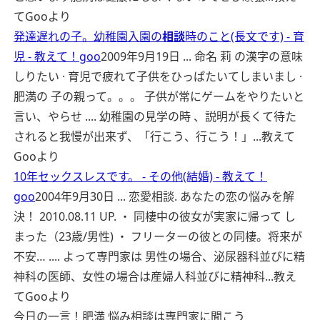
てGooより
発達遅れの子。幼稚園入園の
相談
時のこと(長文です) - 育
児 - 教えて！goo
2009年9月19日 ... 命名 莉 の漢字の意味
しりたい · 育児で疲れて子供をひっぱたいてしまいまし ·
肥満の 子の親って。。。 子供が常にゲームをやりたいと
言い、やらせ .... 幼稚園の見学の時 、説明が長くて待た
されると我慢が出来ず、「行こう、行こう！」...
教えて
Gooより
10年セックスレスです。 - その他(結婚) - 教えて！
goo
2004年9月30日 ... 恋愛相談. あなたの恋の悩みを解
決！ 2010.08.11 UP. ・ 同棲中の彼女が実家に帰って し
まった（23歳/男性) ・ フリーターの彼との同棲。将来が
不安… .... よって専門家は 男性の場合、泌尿器科並びに精
神科の医師、女性の場合は産婦人科並びに精神科...
教え
てGooより
今日の一言！肥満 悩み相談は専門家に聞こう