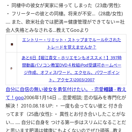
・ 同棲中の彼女が実家に帰って しまった（23歳/男性):
・ フリーターの彼との同棲。将来が不安…（28歳/女性)
.... また、欧米社会では肥満＝健康管理ができてない＝社
会人失格とみなされる...
教えてGooより
エントリー・リミット・ストップまでルール化された
トレードを覚えませんか？
あと6日【堀江貴文・ホリエモンもオススメ！】397時
間動画パソコン教室DVD４枚組iPod受講可ホームペー
ジ作成、オフィス(ワード、エクセル、パワーポイン
ト、アクセス)2003/2007
自分に自信の無い彼女を勇気付けたい。 - 恋愛
相談
- 教え
て！goo
2006年1月14日 ... 恋愛相談; 恋の悩みを専門化が
解決！ 2010.08.18 UP: ・ 一度も会ってない彼と 付き合
ってます（25歳/女性): ・ 異性とお付き合いしたことがな
い… .... 自分に自身を つける第一歩はスリムになることだ
と思います肥満は健康にもよくないのでぜひ頑張...
教え