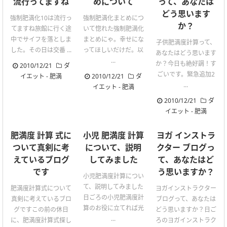
流行ってますね
めについて
って、あなたは
どう思います
強制肥満化10は流行っ
強制肥満化まとめにつ
か？
てますね旅館に行く途
いて惚れた強制肥満化
中でサイフを落としま
まとめにゃ。幸せにな
子供肥満度計算って、
した。その日は交番 ...
ってほしいだけだ。以
あなたはどう思います
...
か？今日も絶好調！す
2010/12/21
ダ
ごいです。緊急追加2
イエット
-
肥満
2010/12/21
ダ
...
イエット
-
肥満
2010/12/21
ダ
イエット
-
肥満
肥満度 計算 式に
小児 肥満度 計算
ヨガ インストラ
ついて真剣に考
について、説明
クター ブログっ
えているブログ
してみました
て、あなたはど
です
う思いますか？
小児肥満度計算につい
て、説明してみました
肥満度計算式について
ヨガインストラクター
日ごろの小児肥満度計
真剣に考えているブロ
ブログって、あなたは
算のお役に立てれば光
グですこの前の休日
どう思いますか？日ご
...
に、肥満度計算式探し
ろのヨガインストラク