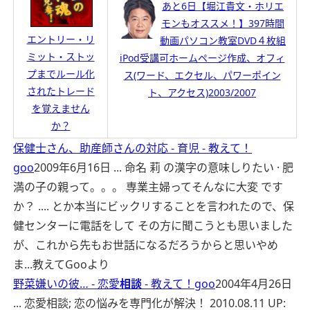
あと6日【堀江貴文・ホリエ
モンもオススメ！】397時間
エントリー・リ
動画パソコン教室DVD４枚組
ミット・ストッ
iPod受講可ホームページ作成、オフィ
プまでルール化
ス(ワード、エクセル、パワーポイン
されたトレード
ト、アクセス)2003/2007
を覚えません
か？
保健士さん、助産師さんの対応 - 育児 - 教えて！
goo
2009年6月16日 ... 命名 莉 の漢字の意味しりたい · 肥
満の子の親って。。。 専業主婦ってそんなに大変 です
か？ .... とか本当にビックリすることを言われたので、保
健センターに電話をして その方に聞こうとも思いました
が、これから先もお世話になるだろうからと思いやめ
ま...
教えてGooより
野菜嫌いの彼… - 恋愛
相談
- 教えて！goo
2004年4月26日
... 恋愛相談; 恋の悩みを専門化が解決！ 2010.08.11 UP: