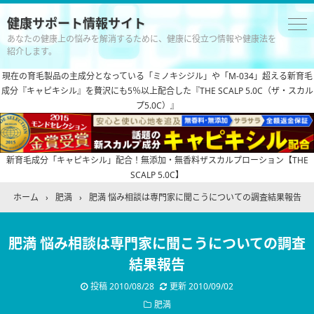
健康サポート情報サイト
あなたの健康上の悩みを解消するために、健康に役立つ情報や健康法を
紹介します。
現在の育毛製品の主成分となっている「ミノキシジル」や「M-034」超える新育毛
成分『キャピキシル』を贅沢にも5％以上配合した『THE SCALP 5.0C（ザ・スカル
プ5.0C）』
新育毛成分「キャピキシル」配合！無添加・無香料ザスカルプローション【THE
SCALP 5.0C】
ホーム
›
肥満
›
肥満 悩み相談は専門家に聞こうについての調査結果報告
肥満 悩み相談は専門家に聞こうについての調査
結果報告
投稿
2010/08/28
更新
2010/09/02
肥満