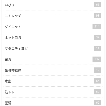
いびき
63
ストレッチ
93
ダイエット
214
ホットヨガ
32
マタニティヨガ
11
ヨガ
137
坐骨神経痛
12
水虫
65
筋トレ
50
肥満
62