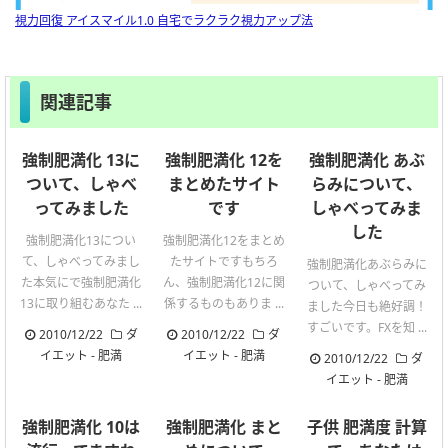
視力回復 アイスマイル1.0 自宅でラクラク視力アップ法
関連記事
強制肥満化 13に
強制肥満化 12を
強制肥満化 あぶ
ついて、しゃべ
まとめたサイト
らみについて、
ってみました
です
しゃべってみま
した
強制肥満化13につい
強制肥満化12をまとめ
て、しゃべってみまし
たサイトですもちろ
強制肥満化あぶらみに
た本気にで強制肥満化
ん、強制肥満化12に関
ついて、しゃべってみ
13に取り組むあなた ...
係するものもありま ...
ました今日も絶好調！
すごいです。FXを知 ...
2010/12/22
ダ
2010/12/22
ダ
イエット
-
肥満
イエット
-
肥満
2010/12/22
ダ
イエット
-
肥満
強制肥満化 10は
強制肥満化 まと
子供 肥満度 計算