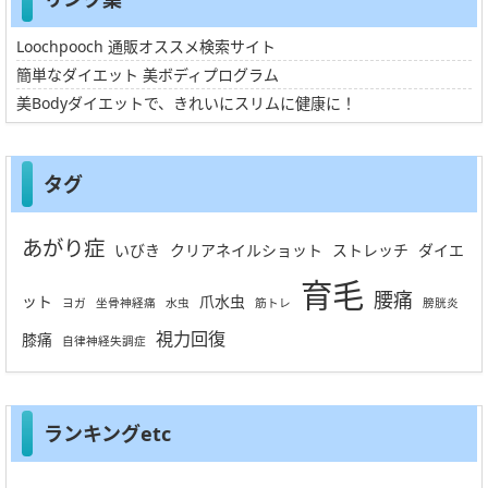
Loochpooch 通販オススメ検索サイト
簡単なダイエット 美ボディプログラム
美Bodyダイエットで、きれいにスリムに健康に！
タグ
あがり症
いびき
クリアネイルショット
ストレッチ
ダイエ
育毛
腰痛
ット
爪水虫
ヨガ
坐骨神経痛
水虫
筋トレ
膀胱炎
視力回復
膝痛
自律神経失調症
ランキングetc