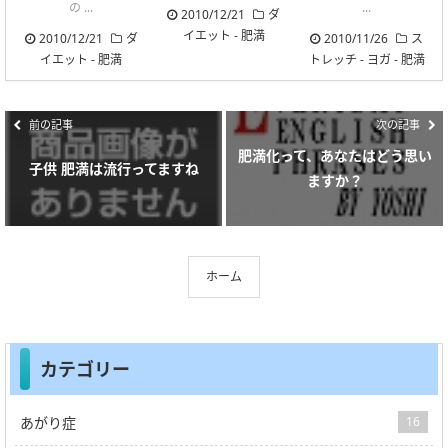
の ...
...
2010/12/21
ダ
イエット
-
肥満
2010/12/21
ダ
2010/11/26
ス
イエット
-
肥満
トレッチ
-
ヨガ
-
肥満
前の記事
次の記事
肥満化って、あなたはどう思い
子供 肥満は流行ってますね
ますか？
ホーム
カテゴリー
あがり症
16