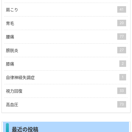
肩こり
41
育毛
20
腰痛
77
膀胱炎
27
膝痛
2
自律神経失調症
1
視力回復
33
高血圧
73
最近の投稿