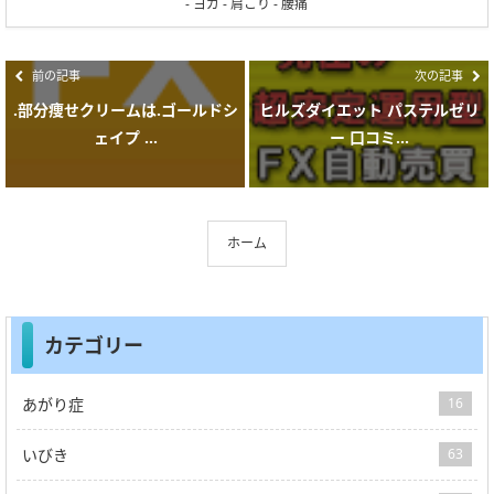
-
ヨガ
-
肩こり
-
腰痛
前の記事
次の記事
.部分痩せクリームは.ゴールドシ
ヒルズダイエット パステルゼリ
ェイプ ...
ー 口コミ...
ホーム
カテゴリー
あがり症
16
いびき
63