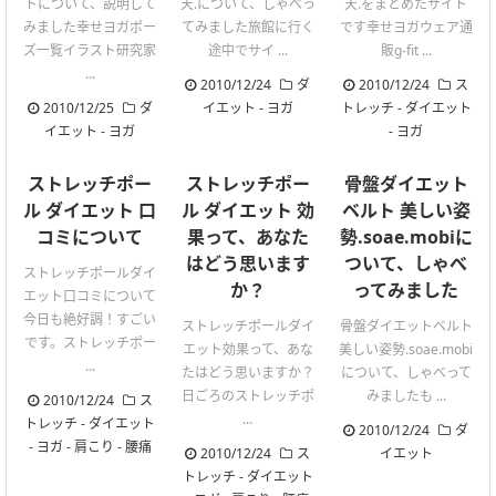
トについて、説明して
天.について、しゃべっ
天.をまとめたサイト
みました幸せヨガポー
てみました旅館に行く
です幸せヨガウェア通
ズ一覧イラスト研究家
途中でサイ ...
販g-fit ...
...
2010/12/24
ダ
2010/12/24
ス
2010/12/25
ダ
イエット
-
ヨガ
トレッチ
-
ダイエット
イエット
-
ヨガ
-
ヨガ
ストレッチポー
ストレッチポー
骨盤ダイエット
ル ダイエット 口
ル ダイエット 効
ベルト 美しい姿
コミについて
果って、あなた
勢.soae.mobiに
はどう思います
ついて、しゃべ
ストレッチポールダイ
か？
ってみました
エット口コミについて
今日も絶好調！すごい
ストレッチポールダイ
骨盤ダイエットベルト
です。ストレッチポー
エット効果って、あな
美しい姿勢.soae.mobi
...
たはどう思いますか？
について、しゃべって
日ごろのストレッチポ
みましたも ...
2010/12/24
ス
...
トレッチ
-
ダイエット
2010/12/24
ダ
-
ヨガ
-
肩こり
-
腰痛
2010/12/24
ス
イエット
トレッチ
-
ダイエット