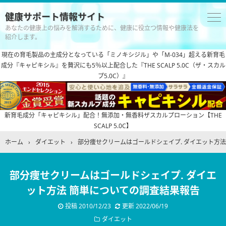
健康サポート情報サイト
あなたの健康上の悩みを解消するために、健康に役立つ情報や健康法を
紹介します。
現在の育毛製品の主成分となっている「ミノキシジル」や「M-034」超える新育毛
成分『キャピキシル』を贅沢にも5％以上配合した『THE SCALP 5.0C（ザ・スカル
プ5.0C）』
新育毛成分「キャピキシル」配合！無添加・無香料ザスカルプローション【THE
SCALP 5.0C】
ホーム
›
ダイエット
›
部分痩せクリームはゴールドシェイプ. ダイエット方
部分痩せクリームはゴールドシェイプ. ダイエ
ット方法 簡単についての調査結果報告
投稿
2010/12/23
更新
2022/06/19
ダイエット