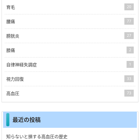
育毛
20
腰痛
77
膀胱炎
27
膝痛
2
自律神経失調症
1
視力回復
33
高血圧
73
最近の投稿
知らないと損する高血圧の歴史