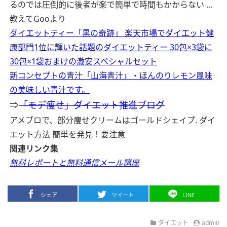
るのでは圧倒的に後者が楽で簡単で時間もかからない ...
教えてGooより
ダイエットティー「黒の奇跡」 楽天市場でダイエット健
康部門1位に輝いた話題のダイエットティー 30包×3袋に
30包×1袋おまけの激安スペシャルセット
新コンセプトの青汁「山海青汁」・ほんのりレモン風味
の美味しい青汁です。
⇒
「モデ痩せ」ダイエット推進ブログ
アメブロで、部分痩せクリームはゴールドシェイプ. ダイ
エット方法 簡単を発見！要注意
関連リンク集
無料レポートと無料通信メール講座
シェア
ツイート
LINE
ダイエット
admin