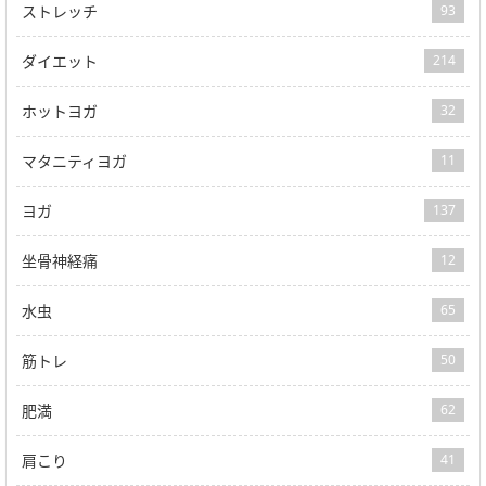
ストレッチ
93
ダイエット
214
ホットヨガ
32
マタニティヨガ
11
ヨガ
137
坐骨神経痛
12
水虫
65
筋トレ
50
肥満
62
肩こり
41