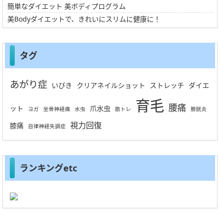
簡単なダイエット 美ボディプログラム
美Bodyダイエットで、きれいにスリムに健康に！
タグ
あがり症
いびき
クリアネイルショット
ストレッチ
ダイエ
育毛
腰痛
ット
爪水虫
ヨガ
坐骨神経痛
水虫
筋トレ
膀胱炎
視力回復
膝痛
自律神経失調症
ランキングetc