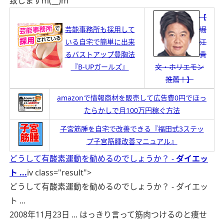
致しますm(__)m
【
芸能事務所も採用して
堀
いる自宅で簡単に出来
江
るバストアップ豊胸法
貴
『B-UPガールズ』
文・ホリエモン
推薦！】
amazonで情報商材を販売して広告費0円でほっ
たらかしで月100万円稼ぐ方法
子宮筋腫を自宅で改善できる『福田式3ステッ
プ子宮筋腫改善マニュアル』
どうして有酸素運動を勧めるのでしょうか？ -
ダイエッ
ト
...
iv class="result">
どうして有酸素運動を勧めるのでしょうか？ - ダイエッ
ト ...
2008年11月23日 ... はっきり言って筋肉つけるのと痩せ