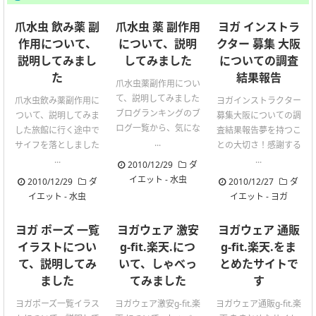
爪水虫 飲み薬 副
爪水虫 薬 副作用
ヨガ インストラ
作用について、
について、説明
クター 募集 大阪
説明してみまし
してみました
についての調査
た
結果報告
爪水虫薬副作用につい
て、説明してみました
爪水虫飲み薬副作用に
ヨガインストラクター
ブログランキングのブ
ついて、説明してみま
募集大阪についての調
ログ一覧から、気にな
した旅館に行く途中で
査結果報告夢を持つこ
...
サイフを落としました
との大切さ！感謝する
...
...
2010/12/29
ダ
イエット
-
水虫
2010/12/29
ダ
2010/12/27
ダ
イエット
-
水虫
イエット
-
ヨガ
ヨガ ポーズ 一覧
ヨガウェア 激安
ヨガウェア 通販
イラストについ
g-fit.楽天.につ
g-fit.楽天.をま
て、説明してみ
いて、しゃべっ
とめたサイトで
ました
てみました
す
ヨガポーズ一覧イラス
ヨガウェア激安g-fit.楽
ヨガウェア通販g-fit.楽