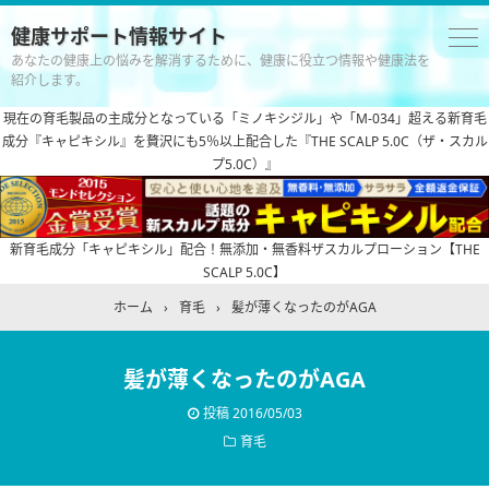
健康サポート情報サイト
あなたの健康上の悩みを解消するために、健康に役立つ情報や健康法を
紹介します。
現在の育毛製品の主成分となっている「ミノキシジル」や「M-034」超える新育毛
成分『キャピキシル』を贅沢にも5％以上配合した『THE SCALP 5.0C（ザ・スカル
プ5.0C）』
新育毛成分「キャピキシル」配合！無添加・無香料ザスカルプローション【THE
SCALP 5.0C】
ホーム
›
育毛
›
髪が薄くなったのがAGA
髪が薄くなったのがAGA
投稿
2016/05/03
育毛