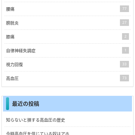
腰痛
77
膀胱炎
27
膝痛
2
自律神経失調症
1
視力回復
33
高血圧
73
最近の投稿
知らないと損する高血圧の歴史
今時高血圧を信じている奴はアホ