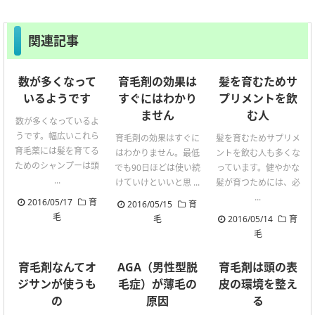
関連記事
数が多くなって
育毛剤の効果は
髪を育むためサ
いるようです
すぐにはわかり
プリメントを飲
ません
む人
数が多くなっているよ
うです。幅広いこれら
育毛剤の効果はすぐに
髪を育むためサプリメ
育毛薬には髪を育てる
はわかりません。最低
ントを飲む人も多くな
ためのシャンプーは頭
でも90日ほどは使い続
っています。健やかな
...
けていけといいと思 ...
髪が育つためには、必
...
2016/05/17
育
2016/05/15
育
毛
毛
2016/05/14
育
毛
育毛剤なんてオ
AGA（男性型脱
育毛剤は頭の表
ジサンが使うも
毛症）が薄毛の
皮の環境を整え
の
原因
る