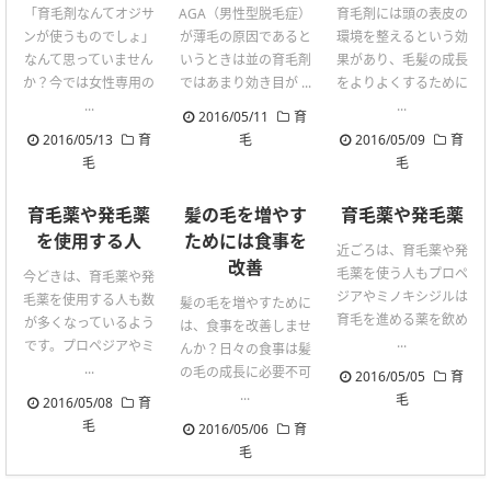
「育毛剤なんてオジサ
AGA（男性型脱毛症）
育毛剤には頭の表皮の
ンが使うものでしょ」
が薄毛の原因であると
環境を整えるという効
なんて思っていません
いうときは並の育毛剤
果があり、毛髪の成長
か？今では女性専用の
ではあまり効き目が ...
をよりよくするために
...
...
2016/05/11
育
2016/05/13
育
毛
2016/05/09
育
毛
毛
育毛薬や発毛薬
髪の毛を増やす
育毛薬や発毛薬
を使用する人
ためには食事を
近ごろは、育毛薬や発
改善
毛薬を使う人もプロペ
今どきは、育毛薬や発
ジアやミノキシジルは
毛薬を使用する人も数
髪の毛を増やすために
育毛を進める薬を飲め
が多くなっているよう
は、食事を改善しませ
...
です。プロペジアやミ
んか？日々の食事は髪
...
の毛の成長に必要不可
2016/05/05
育
...
毛
2016/05/08
育
毛
2016/05/06
育
毛