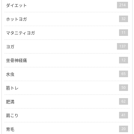
ダイエット
214
ホットヨガ
32
マタニティヨガ
11
ヨガ
137
坐骨神経痛
12
水虫
65
筋トレ
50
肥満
62
肩こり
41
育毛
20