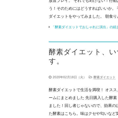
放置プレイ。 それでもめげない！行動
う！そのためにはどうすればいいか。
ダイエットをやってみました。 朝食り
「酵素ダイエットでおしゃれに演出」の続
酵素ダイエット、い
す。
2020年02月18日（火）
酵素ダイエット
酵素ダイエットで生活を満喫！ オス
ームにまとめました 先日購入した酵
ました！回し者じゃないので、効果の
た酵素はこちら。味はクセや匂いなど気