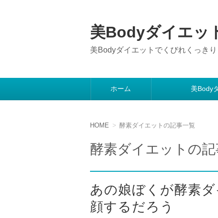
美Bodyダイエ
美Bodyダイエットでくびれくっきり
ホーム
美Bod
コ
ン
テ
ン
HOME
酵素ダイエットの記事一覧
ツ
へ
移
酵素ダイエットの記
動
あの娘ぼくが酵素ダ
顔するだろう