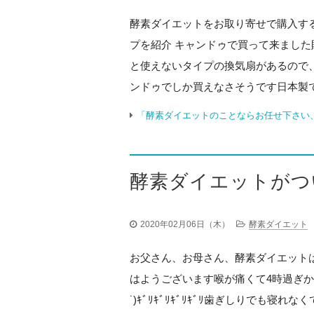
酵素ダイエットをお取り寄せで購入す
プを紹介 キャンドゥで買って来まし
と使えないタイプの換気扇があるので
ンドゥでしか買えなさそうです日本製で
「酵素ダイエットのことならお任せ下さい
酵素ダイエットがつ
2020年02月06日（木）
酵素ダイエット
お父さん、お母さん、酵素ダイエット
はようございます喉が痛くて4時過ぎか
˙)ｷﾞﾘｷﾞﾘｷﾞﾘｷﾞﾘ歯ぎしりでも寝れな