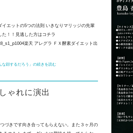
イエットの5つの法則 いきなりマリッジの先輩
した！！見逃した方はコチラ
ode/90-1228_s1_p1004楽天 アレグラ ＦＸ酵素ダイエット出
んな顔するだろう」の続きを読む
しゃれに演出
 つづきです向き合ってもらえない。また３ヶ月の